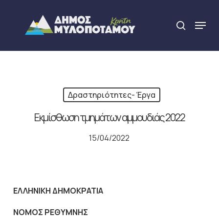
Skip
to
Menu
search
main
Close
content
Menu
Δραστηριότητες- Έργα
Εκμίσθωση τμημάτων αμμουδιάς 2022
15/04/2022
ΕΛΛΗΝΙΚΗ ΔΗΜΟΚΡΑΤΙΑ
ΝΟΜΟΣ ΡΕΘΥΜΝΗΣ