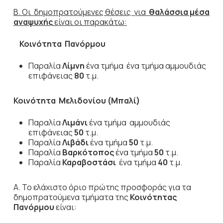
Β. Οι δημοπρατούμενες θέσεις για
θαλάσσια μέσα
αναψυχής
είναι οι παρακάτω:
Κοινότητα Πανόρμου
Παραλία
Λίμνη
ένα τμήμα ένα τμήμα αμμουδιάς
επιφάνειας
80
τ.μ.
Κοινότητα Μελιδονίου (Μπαλί)
Παραλία
Λιμάνι
ένα τμήμα αμμουδιάς
επιφάνειας
50
τ.μ.
Παραλία
Λιβάδι
ένα τμήμα
50
τ.μ.
Παραλία
Βαρκότοπος
ένα τμήμα
50
τ.μ.
Παραλία
Καραβοστάσι
ένα τμήμα
40
τ.μ.
Α. Το ελάχιστο όριο πρώτης προσφοράς για τα
δημοπρατούμενα τμήματα της
Κοινότητας
Πανόρμου
είναι: