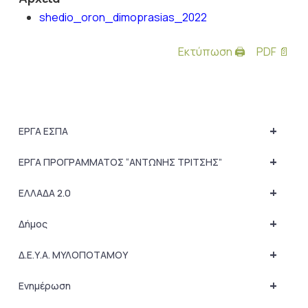
shedio_oron_dimoprasias_2022
Εκτύπωση 🖨
PDF 📄
+
ΕΡΓΑ ΕΣΠΑ
+
ΕΡΓΑ ΠΡΟΓΡΑΜΜΑΤΟΣ “ΑΝΤΩΝΗΣ ΤΡΙΤΣΗΣ”
+
ΕΛΛΑΔΑ 2.0
+
Δήμος
+
Δ.Ε.Υ.Α. ΜΥΛΟΠΟΤΑΜΟΥ
+
Ενημέρωση