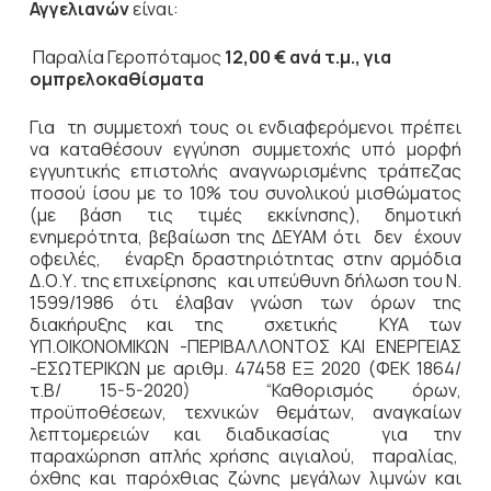
Αγγελιανών
είναι:
Παραλία Γεροπόταμος
12,00 € ανά τ.μ., για
ομπρελοκαθίσματα
Για τη συμμετοχή τους οι ενδιαφερόμενοι πρέπει
να καταθέσουν εγγύηση συμμετοχής υπό μορφή
εγγυητικής επιστολής αναγνωρισμένης τράπεζας
ποσού ίσου με το 10% του συνολικού μισθώματος
(με βάση τις τιμές εκκίνησης), δημοτική
ενημερότητα, βεβαίωση της ΔΕΥΑΜ ότι δεν έχουν
οφειλές, έναρξη δραστηριότητας στην αρμόδια
Δ.Ο.Υ. της επιχείρησης και υπεύθυνη δήλωση του Ν.
1599/1986 ότι έλαβαν γνώση των όρων της
διακήρυξης και της σχετικής ΚΥΑ των
ΥΠ.ΟΙΚΟΝΟΜΙΚΩΝ -ΠΕΡΙΒΑΛΛΟΝΤΟΣ ΚΑΙ ΕΝΕΡΓΕΙΑΣ
-ΕΣΩΤΕΡΙΚΩΝ με αριθμ. 47458 ΕΞ 2020 (ΦΕΚ 1864/
τ.Β/ 15-5-2020) “Καθορισμός όρων,
προϋποθέσεων, τεχνικών θεμάτων, αναγκαίων
λεπτομερειών και διαδικασίας για την
παραχώρηση απλής χρήσης αιγιαλού, παραλίας,
όχθης και παρόχθιας ζώνης μεγάλων λιμνών και