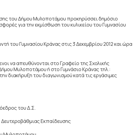
υσης του Δήμου Μυλοποτάμου προκηρύσσει δημόσιο
φορές για την εκμίσθωση του κυλικείου του Γυμνασίου
υντή του Γυμνασίου Κράνας στις 3 Δεκεμβρίου 2012 και ώρα
νοι να απευθύνονται στο Γραφείο της Σχολικής
ήμου Μυλοποτάμου ή στο Γυμνάσιο Κράνας τηλ.:
την διακήρυξη του διαγωνισμού κατά τις εργάσιμες
όεδρος του Δ.Σ.
ς Δευτεροβάθμιας Εκπαίδευσης
υ Μυλοποτάμου