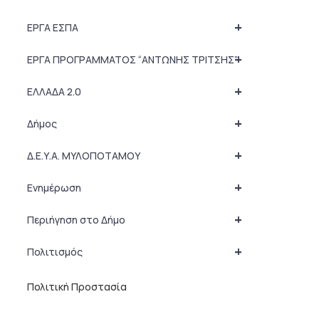
+
ΕΡΓΑ ΕΣΠΑ
+
ΕΡΓΑ ΠΡΟΓΡΑΜΜΑΤΟΣ “ΑΝΤΩΝΗΣ ΤΡΙΤΣΗΣ”
+
ΕΛΛΑΔΑ 2.0
+
Δήμος
+
Δ.Ε.Υ.Α. ΜΥΛΟΠΟΤΑΜΟΥ
+
Ενημέρωση
+
Περιήγηση στο Δήμο
+
Πολιτισμός
Πολιτική Προστασία