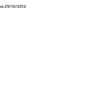
μα
29
/
10
/201
2
Υ