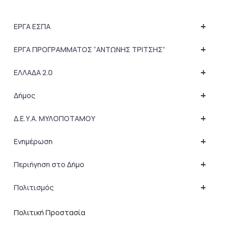
+
ΕΡΓΑ ΕΣΠΑ
+
ΕΡΓΑ ΠΡΟΓΡΑΜΜΑΤΟΣ “ΑΝΤΩΝΗΣ ΤΡΙΤΣΗΣ”
+
ΕΛΛΑΔΑ 2.0
+
Δήμος
+
Δ.Ε.Υ.Α. ΜΥΛΟΠΟΤΑΜΟΥ
+
Ενημέρωση
+
Περιήγηση στο Δήμο
+
Πολιτισμός
Πολιτική Προστασία