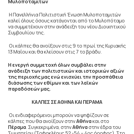
Μυλοποταμιτών
Η Πανελλήνια Πολιτιστική Ένωση Μυλοποταμιτών
καλεί όλους όσους κατάγονται από το Μυλοπόταμο
να συμμετέχουν στην ανάδειξη του νέου Διοικητικού
Συμβουλίου της.
Οι κάλπες θα ανοίξουν στις 9 το πρωί της Κυριακής
13 Μαΐου και θα κλείσουν στις 7 το βράδυ.
Η ενεργή συμμετοχή όλων συμβάλει στην
ανάδειξη των πολιτιστικών και ιστορικών αξιών
της περιοχής μας ενώ ενισχύει την προσπάθεια
διάσωσης των εθίμων και των λαϊκών
παραδόσεών μας.
ΚΑΛΠΕΣ ΣΕ ΑΘΗΝΑ ΚΑΙ ΠΕΡΑΜΑ
Οι ενδιαφερόμενοι μπορούν να ψηφίζουν σε
κάλπες που θα ανοίξουν στην
Αθήνα
και στο
Πέραμα
. Συγκεκριμένα, στην
Αθήνα
στην έδρα του
Σωματείου (Σοφοκλέους 52 -54 – 4ος όροφος). Στο