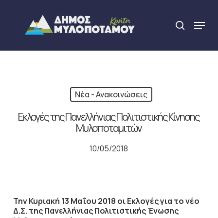
Skip
to
Menu
search
main
Close
content
Menu
Νέα - Ανακοινώσεις
Εκλογές της Πανελλήνιας Πολιτιστικής Κίνησης
Μυλοποταμιτών
10/05/2018
Την Κυριακή 13 Μαΐου 2018 οι Εκλογές για το νέο
Δ.Σ. της Πανελλήνιας Πολιτιστικής Ένωσης