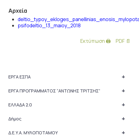
Αρχεία
deltio_typoy_ekloges_panellinias_enosis_mylopot
psifodeltio_13_maioy_2018
Εκτύπωση 🖨
PDF 📄
+
ΕΡΓΑ ΕΣΠΑ
+
ΕΡΓΑ ΠΡΟΓΡΑΜΜΑΤΟΣ “ΑΝΤΩΝΗΣ ΤΡΙΤΣΗΣ”
+
ΕΛΛΑΔΑ 2.0
+
Δήμος
+
Δ.Ε.Υ.Α. ΜΥΛΟΠΟΤΑΜΟΥ