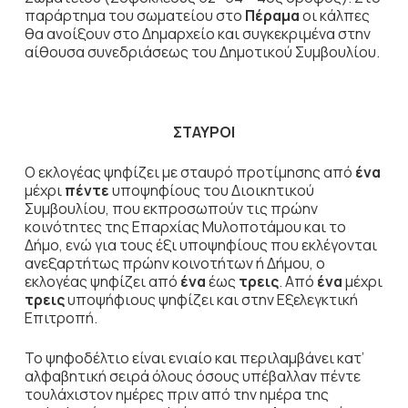
παράρτημα του σωματείου στο
Πέραμα
οι κάλπες
θα ανοίξουν στο Δημαρχείο και συγκεκριμένα στην
αίθουσα συνεδριάσεως του Δημοτικού Συμβουλίου.
ΣΤΑΥΡΟΙ
Ο εκλογέας ψηφίζει με σταυρό προτίμησης από
ένα
μέχρι
πέντε
υποψηφίους του Διοικητικού
Συμβουλίου, που εκπροσωπούν τις πρώην
κοινότητες της Επαρχίας Μυλοποτάμου και το
Δήμο, ενώ για τους έξι υποψηφίους που εκλέγονται
ανεξαρτήτως πρώην κοινοτήτων ή Δήμου, ο
εκλογέας ψηφίζει από
ένα
έως
τρεις
. Από
ένα
μέχρι
τρεις
υποψήφιους ψηφίζει και στην Εξελεγκτική
Επιτροπή.
Το ψηφοδέλτιο είναι ενιαίο και περιλαμβάνει κατ’
αλφαβητική σειρά όλους όσους υπέβαλλαν πέντε
τουλάχιστον ημέρες πριν από την ημέρα της