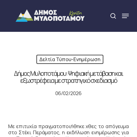
Skip
to
Menu
search
main
Close
content
Menu
Δελτία Τύπου-Ενημέρωση
Δήμος Μυλοποτάμου: Ψηφιακή μετάβαση και
εξωστρέφεια με στρατηγικό σχεδιασμό
06/02/2026
Με επιτυχία πραγματοποιήθηκε χθες το απόγευμα
στο Στέκι Περάματος, η εκδήλωση ενημέρωσης για