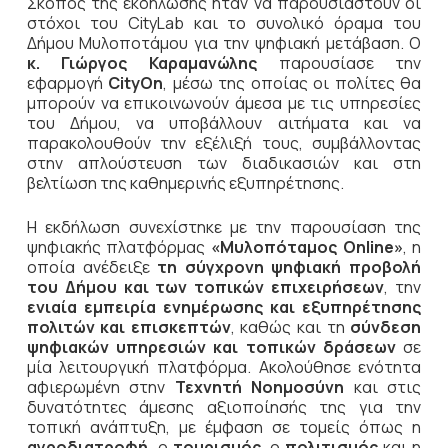
Σκοπός της εκδήλωσης ήταν να παρουσιαστούν οι
στόχοι του CityLab και το συνολικό όραμα του
Δήμου Μυλοποτάμου για την ψηφιακή μετάβαση. Ο
κ. Γιώργος Καραμανώλης
παρουσίασε την
εφαρμογή
CityOn
, μέσω της οποίας οι πολίτες θα
μπορούν να επικοινωνούν άμεσα με τις υπηρεσίες
του Δήμου, να υποβάλλουν αιτήματα και να
παρακολουθούν την εξέλιξή τους, συμβάλλοντας
στην απλούστευση των διαδικασιών και στη
βελτίωση της καθημερινής εξυπηρέτησης.
Η εκδήλωση συνεχίστηκε με την παρουσίαση της
ψηφιακής πλατφόρμας
«Μυλοπόταμος Online»
, η
οποία ανέδειξε
τη σύγχρονη ψηφιακή προβολή
του Δήμου και των τοπικών επιχειρήσεων
, την
ενιαία εμπειρία ενημέρωσης και εξυπηρέτησης
πολιτών και επισκεπτών
, καθώς και τη
σύνδεση
ψηφιακών υπηρεσιών και τοπικών δράσεων
σε
μία λειτουργική πλατφόρμα. Ακολούθησε ενότητα
αφιερωμένη στην
Τεχνητή Νοημοσύνη
και στις
δυνατότητες άμεσης αξιοποίησής της για την
τοπική ανάπτυξη, με έμφαση σε τομείς όπως η
αγροδιατροφή,
ο
τουρισμός,
ο
πολιτισμός
και η