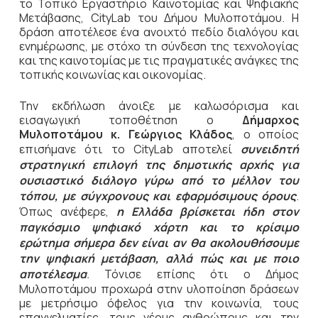
το Τοπικό Εργαστήριο Καινοτομίας και Ψηφιακής
Μετάβασης, CityLab του Δήμου Μυλοποτάμου. Η
δράση αποτέλεσε ένα ανοιχτό πεδίο διαλόγου και
ενημέρωσης, με στόχο τη σύνδεση της τεχνολογίας
και της καινοτομίας με τις πραγματικές ανάγκες της
τοπικής κοινωνίας και οικονομίας.
Την εκδήλωση άνοιξε με καλωσόρισμα και
εισαγωγική τοποθέτηση ο
Δήμαρχος
Μυλοποτάμου κ. Γεώργιος Κλάδος
, ο οποίος
επισήμανε ότι το CityLab αποτελεί
συνειδητή
στρατηγική επιλογή της δημοτικής αρχής για
ουσιαστικό διάλογο γύρω από το μέλλον του
τόπου, με σύγχρονους και εφαρμόσιμους όρους
.
Όπως ανέφερε,
η Ελλάδα βρίσκεται ήδη στον
παγκόσμιο ψηφιακό χάρτη και το κρίσιμο
ερώτημα σήμερα δεν είναι αν θα ακολουθήσουμε
την ψηφιακή μετάβαση, αλλά πώς και με ποιο
αποτέλεσμα
.
Τόνισε επίσης ότι ο Δήμος
Μυλοποτάμου προχωρά στην υλοποίηση δράσεων
με μετρήσιμο όφελος για την κοινωνία, τους
επαγγελματίες, τους νέους ανθρώπους και την