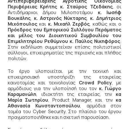
Αντιπεριφερειάρχης Αγροτικής Οικονομίας
Περιφέρειας Κρήτης κ. Σταύρος Τζεδάκης
, οι
Αντιδήμαρχοι Δήμου Μυλοποτάμου
κ. Ιωσήφ
Βουκάλης
,
κ. Αστρινός Νύκταρης
,
κ. Δημήτριος
Μιχόπουλος
και
κ. Μιχαήλ Ζερβός
, καθώς και ο
Πρόεδρος του Εμπορικού Συλλόγου Περάματος
και μέλος του Διοικητικού Συμβουλίου του
Επιμελητηρίου Ρεθύμνου κ. Παύλος Νικηφόρος
.
Στην εκδήλωση συμμετείχαν επίσης πολιτιστικοί
σύλλογοι, επιχειρηματίες της περιοχής και πλήθος
πολιτών.
Το έργο υλοποιείται με την τεχνική και
επιχειρησιακή υποστήριξη της εταιρείας
καινοτομίας και τεχνολογίας
Crowd Policy
, με
αρμόδιους για την υλοποίησή του τον
κ. Γιώργο
Καραμανώλη
, ιδιοκτήτη της εταιρείας, την
κα
Μαρία Σωτηρίου
, Product Manager, και την
κα
Αθανασία Κωνσταντοπούλου
, αρμόδια στον
τομέα του Cyber Security. Στο πλαίσιο του έργου
πραγματοποιήθηκε και η σχετική παρουσίαση.