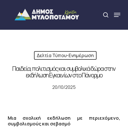
Skip
to
Menu
search
main
Close
content
Menu
Δελτία Τύπου-Ενημέρωση
Παιδεία, πολιτισμός και συμβολικά δώρα στην
εκδήλωση Εγκαινίων στο Πάνορμο
20/10/2025
Μια σχολική εκδήλωση με περιεχόμενο,
συμβολισμούς και σεβασμό