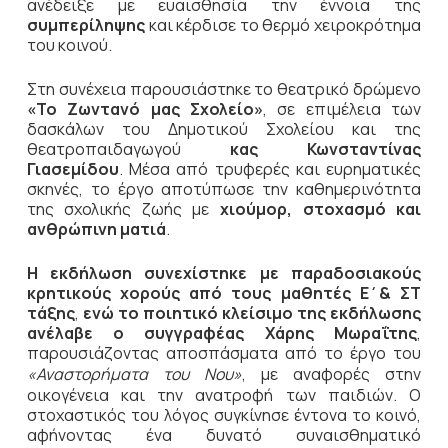
ανέδειξε με ευαισθησία την έννοια της
συμπερίληψης
και κέρδισε το θερμό χειροκρότημα
του κοινού.
Στη συνέχεια παρουσιάστηκε το θεατρικό δρώμενο
«Το Ζωντανό μας Σχολείο»
, σε επιμέλεια των
δασκάλων του Δημοτικού Σχολείου και της
θεατροπαιδαγωγού
κας Κωνσταντίνας
Γιασεμίδου
. Μέσα από τρυφερές και ευρηματικές
σκηνές, το έργο αποτύπωσε την καθημερινότητα
της σχολικής ζωής με
χιούμορ, στοχασμό και
ανθρώπινη ματιά
.
Η εκδήλωση συνεχίστηκε με παραδοσιακούς
κρητικούς χορούς από τους μαθητές Ε΄& ΣΤ
τάξης
,
ενώ το ποιητικό κλείσιμο της εκδήλωσης
ανέλαβε ο συγγραφέας Χάρης Μωραΐτης
,
παρουσιάζοντας αποσπάσματα από το έργο του
«Αναστορήματα του Νου»
, με αναφορές στην
οικογένεια και την ανατροφή των παιδιών. Ο
στοχαστικός του λόγος συγκίνησε έντονα το κοινό,
αφήνοντας ένα δυνατό συναισθηματικό