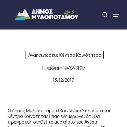
Skip
to
Menu
search
main
Close
content
Menu
Ανακοινώσεις Κέντρο Κοινότητας
Ευχέλαιο 19-12-2017
13/12/2017
Ο Δήμος Μυλοποτάμου (Κοινωνική Υπηρεσία και
Κέντρο Κοινότητας) σας ενημερώνει ότι θα
πραγματοποιηθεί το μυστήριο του
Αγίου