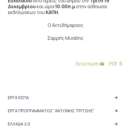
Ευχελαίου
από ιερείς του Δήμου την
Τρίτη 19
Δεκεμβρίου
και ώρα
10:00π.μ
στην αίθουσα
εκδηλώσεων του
ΚΑΠΗ.
Ο Αντιδήμαρχος
Σαρρής Μιχάλης
Εκτύπωση 🖨
PDF 📄
+
ΕΡΓΑ ΕΣΠΑ
+
ΕΡΓΑ ΠΡΟΓΡΑΜΜΑΤΟΣ “ΑΝΤΩΝΗΣ ΤΡΙΤΣΗΣ”
+
ΕΛΛΑΔΑ 2.0