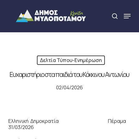
Skip
to
Menu
search
main
Close
content
Menu
Δελτία Τύπου-Ενημέρωση
Ευχαριστήριο στα παιδιά του Κόκκινου Αντωνίου
02/04/2026
Ελληνική Δημοκρατία Πέραμα
31/03/2026