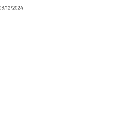
12/2024
ς
α