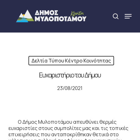
Skip
to
Menu
search
main
Close
content
Menu
Δελτία Τύπου Κέντρο Κοινότητας
Ευχαριστήριο του Δήμου
23/08/2021
Ο Δήμος Μυλοποτάμου απευθύνει θερμές
ευχαριστίες στους συμπολίτες μας και τις τοπικές
επιχειρήσεις που ανταποκρίθηκαν θετικά στο