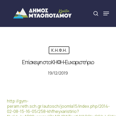
Skip
to
Menu
search
main
Close
content
Menu
Κ.Η.Φ.Η.
Επίσκεψη στο ΚΗΦΗ-Ευχαριστήριο
19/12/2019
http://gym-
peram.reth.sch.gr/autosch/joomla15/index.php/2014-
02-08-15-16-05/258-khfheyxaristirio?