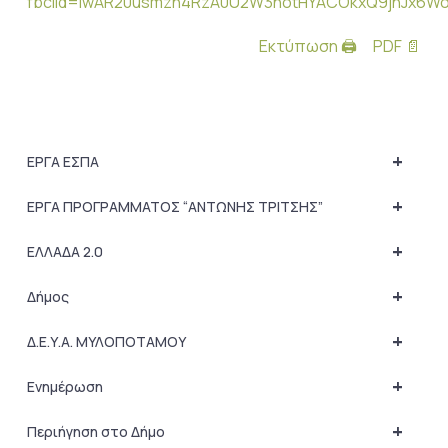
fbclid=IwAR20usmzn4RzA0U2W3notHYACOkxQ9jhJx6W
Εκτύπωση 🖨
PDF 📄
+
ΕΡΓΑ ΕΣΠΑ
+
ΕΡΓΑ ΠΡΟΓΡΑΜΜΑΤΟΣ “ΑΝΤΩΝΗΣ ΤΡΙΤΣΗΣ”
+
ΕΛΛΑΔΑ 2.0
+
Δήμος
+
Δ.Ε.Υ.Α. ΜΥΛΟΠΟΤΑΜΟΥ
+
Ενημέρωση
+
Περιήγηση στο Δήμο