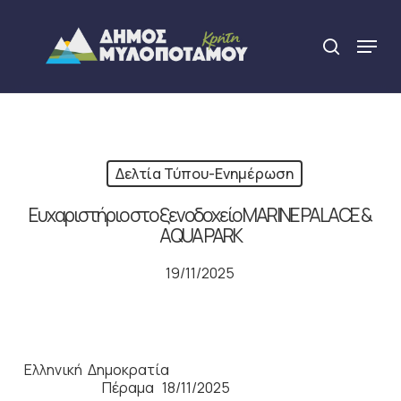
Skip
to
Menu
search
main
Close
content
Menu
Δελτία Τύπου-Ενημέρωση
Ευχαριστήριο στο ξενοδοχείο MARINE PALACE &
AQUA PARK
19/11/2025
Ελληνική Δημοκρατία
Πέραμα 18/11/2025