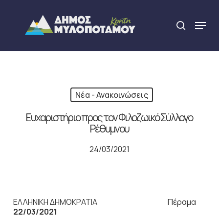
Skip
to
Menu
search
main
Close
content
Menu
Νέα - Ανακοινώσεις
Ευχαριστήριο προς τον Φιλοζωικό Σύλλογο
Ρέθυμνου
24/03/2021
ΕΛΛΗΝΙΚΗ ΔΗΜΟΚΡΑΤΙΑ Πέραμα
22/03/2021