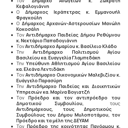
Τον
Δήμαρχο Ανωγείων κ. Σωκράτη
Κεφαλογιάννη
Ο
Δήμαρχος Ιεράπετρας κ. Εμμανουήλ
Φραγκούλη
Ο
Δήμαρχος Αρχανών-Αστερουσίων Μανώλη
Κοκοσάλη
Τον
Αντιδήμαρχο Παιδείας Δήμου Ρεθύμνου
κ. Νεκτάριο Παπαδογιάννη
Τον
Αντιδήμαρχο Αμαρίου κ. Βασίλειο Κλάδο
Την
Αντιδήμαρχο Πολιτισμού Αγίου
Βασιλείου κα. Ευαγγελία Γλαμπεδάκη
Την
Υπεύθυνη Αθλητισμού Αγίου Βασιλείου
κα. Ελεάνα Λεντιδάκη
Τον
Αντιδήμαρχο Οικονομικών Μαλεβιζίου κ.
Ευάγγελο Παρασύρη
Την
Αντιδήμαρχο Παιδείας και Διοικητικών
Υπηρεσιών κα. Μαρίνα Βογιατζή
Τον
Πρόεδρο και τον αντιπρόεδρο του
Δημοτικού Συμβουλίου,
τους
Αντιδημάρχους, τους Δημοτικούς
Συμβούλους του Δήμου Μυλοποτάμου, τον
Πρόεδρο και τα μέλη της ΔΕΥΑΜ
Τον
Πρόεδρο της κοινότητας Πανόρμου κ.