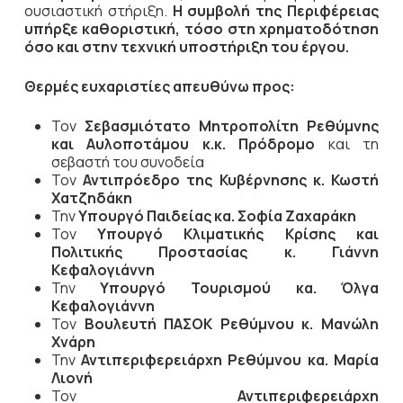
ουσιαστική στήριξη.
Η συμβολή της Περιφέρειας
υπήρξε καθοριστική, τόσο στη χρηματοδότηση
όσο και στην τεχνική υποστήριξη του έργου.
Θερμές ευχαριστίες απευθύνω προς:
Τον
Σεβασμιότατο Μητροπολίτη Ρεθύμνης
και Αυλοποτάμου κ.κ. Πρόδρομο
και τη
σεβαστή του συνοδεία
Τον
Αντιπρόεδρο της Κυβέρνησης κ. Κωστή
Χατζηδάκη
Την
Υπουργό Παιδείας κα. Σοφία Ζαχαράκη
Τον
Υπουργό Κλιματικής Κρίσης και
Πολιτικής Προστασίας κ. Γιάννη
Κεφαλογιάννη
Την
Υπουργό Τουρισμού κα. Όλγα
Κεφαλογιάννη
Τον
Βουλευτή ΠΑΣΟΚ Ρεθύμνου κ. Μανώλη
Χνάρη
Την
Αντιπεριφερειάρχη Ρεθύμνου κα. Μαρία
Λιονή
Τον
Αντιπεριφερειάρχη