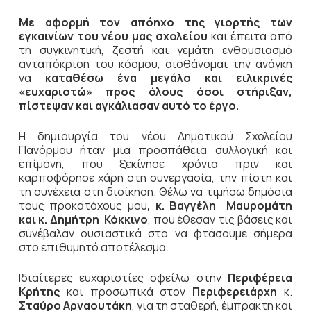
Με αφορμή τον απόηχο της γιορτής των
εγκαινίων του νέου μας σχολείου
και έπειτα από
τη συγκινητική, ζεστή και γεμάτη ενθουσιασμό
ανταπόκριση του κόσμου, αισθάνομαι την ανάγκη
να
καταθέσω ένα μεγάλο και ειλικρινές
«ευχαριστώ» προς όλους όσοι στήριξαν,
πίστεψαν και αγκάλιασαν αυτό το έργο.
Η δημιουργία του νέου Δημοτικού Σχολείου
Πανόρμου ήταν μια προσπάθεια συλλογική και
επίμονη, που ξεκίνησε χρόνια πριν και
καρποφόρησε χάρη στη συνεργασία, την πίστη και
τη συνέχεια στη διοίκηση. Θέλω να τιμήσω δημόσια
τους προκατόχους μου
, κ. Βαγγέλη Μαυρομάτη
και κ. Δημήτρη Κόκκινο
, που έθεσαν τις βάσεις και
συνέβαλαν ουσιαστικά στο να φτάσουμε σήμερα
στο επιθυμητό αποτέλεσμα.
Ιδιαίτερες ευχαριστίες οφείλω στην
Περιφέρεια
Κρήτης
και προσωπικά στον
Περιφερειάρχη
κ.
Σταύρο Αρναουτάκη
, για τη σταθερή, έμπρακτη και