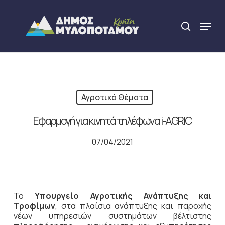
Skip
to
Menu
search
main
Close
content
Menu
Αγροτικά Θέματα
Εφαρμογή για κινητά τηλέφωνα i-AGRIC
07/04/2021
Το
Υπουργείο Αγροτικής Ανάπτυξης και
Τροφίμων
, στα πλαίσια ανάπτυξης και παροχής
νέων υπηρεσιών συστημάτων βέλτιστης