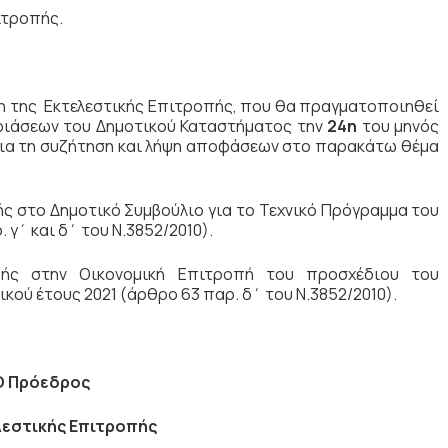
ιτροπής.
η της Εκτελεστικής Επιτροπής, που θα πραγματοποιηθεί
ριάσεων του Δημοτικού Καταστήματος την
24η
του μηνός
ια τη συζήτηση
και λήψη αποφάσεων στο παρακάτω θέμα
ής στο Δημοτικό Συμβούλιο για το Τεχνικό Πρόγραμμα του
γ΄ και δ΄ του Ν.3852/2010).
πής
στην Οικονομική Επιτροπή του προσχέδιου του
ύ έτους 2021 (άρθρο 63 παρ. δ΄ του Ν.3852/2010).
Ο Πρόεδρος
λεστικής Επιτροπής