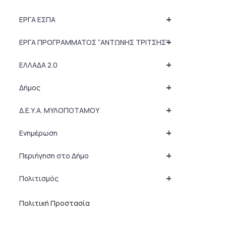
+
ΕΡΓΑ ΕΣΠΑ
+
ΕΡΓΑ ΠΡΟΓΡΑΜΜΑΤΟΣ “ΑΝΤΩΝΗΣ ΤΡΙΤΣΗΣ”
+
ΕΛΛΑΔΑ 2.0
+
Δήμος
+
Δ.Ε.Υ.Α. ΜΥΛΟΠΟΤΑΜΟΥ
+
Ενημέρωση
+
Περιήγηση στο Δήμο
+
Πολιτισμός
Πολιτική Προστασία