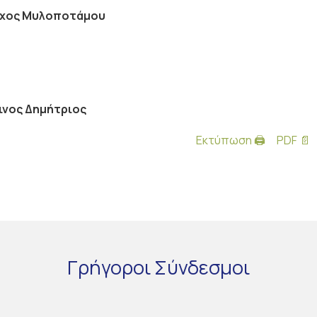
ρχος Μυλοποτάμου
ινος Δημήτριος
Εκτύπωση 🖨
PDF 📄
Γρήγοροι
Σύνδεσμοι