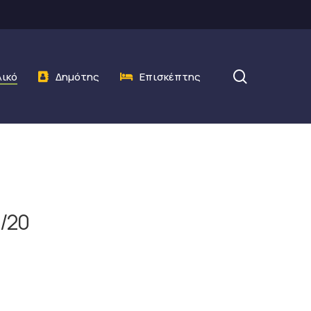
search
λικό
Δημότης
Επισκέπτης
1/20