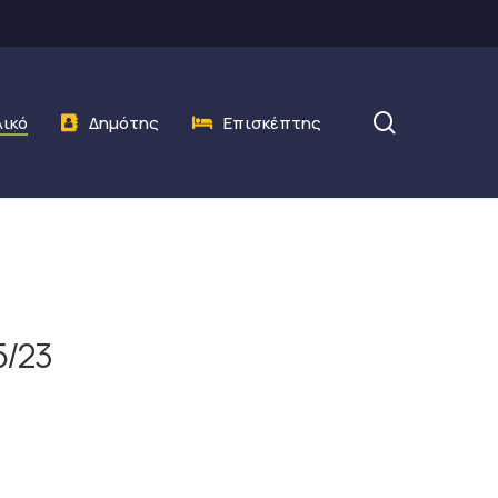
search
λικό
Δημότης
Επισκέπτης
5/23