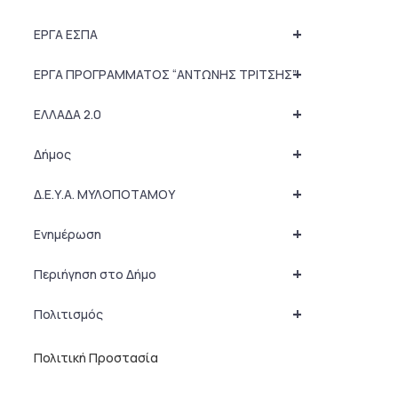
+
ΕΡΓΑ ΕΣΠΑ
+
ΕΡΓΑ ΠΡΟΓΡΑΜΜΑΤΟΣ “ΑΝΤΩΝΗΣ ΤΡΙΤΣΗΣ”
+
ΕΛΛΑΔΑ 2.0
+
Δήμος
+
Δ.Ε.Υ.Α. ΜΥΛΟΠΟΤΑΜΟΥ
+
Ενημέρωση
+
Περιήγηση στο Δήμο
+
Πολιτισμός
Πολιτική Προστασία