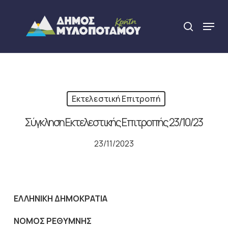
Skip
to
Menu
search
main
Close
content
Menu
Εκτελεστική Επιτροπή
Σύγκληση Εκτελεστικής Επιτροπής 23/10/23
23/11/2023
ΕΛΛΗΝΙΚΗ ΔΗΜΟΚΡΑΤΙΑ
NOMO
Σ ΡΕΘΥΜΝΗΣ