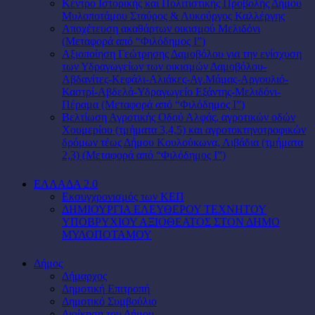
Κέντρο Ιστορικής και Πολιτιστικής Προβολής Δήμου
Μυλοποτάμου Σταύρος & Λυκούργος Καλλέργης
Αποχέτευση ακαθάρτων οικισμού Μελιδόνι
(Μεταφορά από “Φιλόδημος Ι”)
Αξιοποίηση Γεώτρησης Δαμοβόλου για την ενίσχυση
των Υδραγωγείων των οικισμών Δαμοβόλου-
Αβδανίτες-Κεφάλι-Αλιάκες-Αγ.Μάμας-Αργουλιό-
Καστρί-Αβδελά-Υδραγωγείο Εξάντης-Μελιδόνι-
Πέραμα (Μεταφορά από “Φιλόδημος Ι”)
Βελτίωση Αγροτικής Οδού Αλφάς, αγροτικών οδών
Χουμερίου (τμήματα 3,4,5) και αγροτοκτηνοτροφικών
δρόμων τέως Δήμου Κουλούκωνα, Λιβάδια (τμήματα
2,3) (Μεταφορά από “Φιλόδημος Ι”)
ΕΛΛΑΔΑ 2.0
Εκσυγχρονισμός των ΚΕΠ
ΔΗΜΙΟΥΡΓΙΑ ΕΛΕΥΘΕΡΟΥ ΤΕΧΝΗΤΟΥ
ΥΠΟΒΡΥΧΙΟΥ ΑΞΙΟΘΕΑΤΟΣ ΣΤΟΝ ΔΗΜΟ
ΜΥΛΟΠΟΤΑΜΟΥ
Δήμος
Δήμαρχος
Δημοτική Επιτροπή
Δημοτικό Συμβούλιο
Διοίκηση του Δήμου