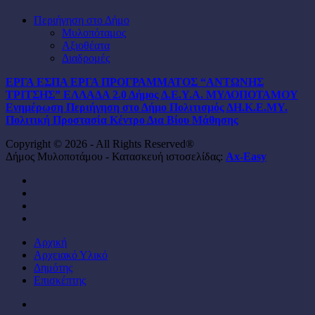
Περιήγηση στο Δήμο
Μυλοπόταμος
Αξιοθέατα
Διαδρομές
ΕΡΓΑ ΕΣΠΑ
ΕΡΓΑ ΠΡΟΓΡΑΜΜΑΤΟΣ “ΑΝΤΩΝΗΣ
ΤΡΙΤΣΗΣ”
ΕΛΛΑΔΑ 2.0
Δήμος
Δ.Ε.Υ.Α. ΜΥΛΟΠΟΤΑΜΟΥ
Ενημέρωση
Περιήγηση στο Δήμο
Πολιτισμός
ΔΗ.Κ.Ε.ΜΥ.
Πολιτική Προστασία
Κέντρο Δια Βίου Μάθησης
Copyright © 2026 - All Rights Reserved®
Δήμος Μυλοποτάμου - Κατασκευή ιστοσελίδας:
Ax-Easy
facebook
instagram
phone
email
Close
Αρχική
Menu
Αρχειακό Υλικό
Δημότης
Επισκέπτης
facebook