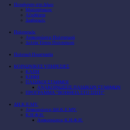
Περιήγηση στο Δήμο
Μυλοπόταμος
Αξιοθέατα
Διαδρομές
Πολιτισμός
Ανακοινώσεις Πολιτισμού
Δελτία Τύπου Πολιτισμού
Πολιτική Προστασία
ΚΟΙΝΩΝΙΚΕΣ ΥΠΗΡΕΣΙΕΣ
ΚΑΠΗ
ΚΗΦΗ
ΠΑΙΔΙΚΟΙ ΣΤΑΘΜΟΙ
ΑΝΑΚΟΙΝΩΣΕΙΣ ΠΑΙΔΙΚΩΝ ΣΤΑΘΜΩΝ
ΠΡΟΓΡΑΜΜΑ “ΒΟΗΘΕΙΑ ΣΤΟ ΣΠΙΤΙ”
ΔΗ.Κ.Ε.ΜΥ.
Ανακοινώσεις ΔΗ.Κ.Ε.ΜΥ.
Κ.Η.Φ.Η.
Ανακοινώσεις Κ.Η.Φ.Η.