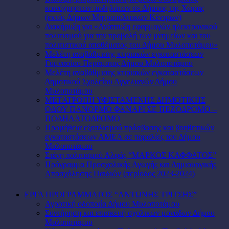
κοινόχρηστων ποδηλάτων σε Δήμους της Χώρας
(εκτός Δήμων Μητροπολιτικών Κέντρων)
Διακήρυξη για «Ανάπτυξη εφαρμογών ηλεκτρονικού
πολιτισμού για την προβολή των μνημείων και του
πολιτιστικού αποθέματος του Δήμου Μυλοποτάμου»
Μελέτη αναβάθμισης κτιριακών εγκαταστάσεων
Γυμνασίου Περάματος Δήμου Μυλοποτάμου
Μελέτη αναβάθμισης κτιριακών εγκαταστάσεων
Δημοτικού Σχολείου Αγγελιανών Δήμου
Μυλοποτάμου
ΜΕΤΑΤΡΟΠΗ ΥΦΙΣΤΑΜΕΝΗΣ ΔΗΜΟΤΙΚΗΣ
ΟΔΟΥ ΠΑΝΟΡΜΟ ΦΑΝΑΡΙ ΣΕ ΠΕΖΟΔΡΟΜΟ –
ΠΟΔΗΛΑΤΟΔΡΟΜΟ
Προμήθεια εξοπλισμού πρόσβασης και βοηθητικών
εγκαταστάσεων ΑΜΕΑ σε παραλίες του Δήμου
Μυλοποτάμου
Στέγη πολιτισμού Αλφάς “ΜΑΡΚΟΣ ΚΑΦΦΑΤΟΣ”
Πρόγραμμα Προσχολικής Αγωγής και Δημιουργικής
Απασχόλησης Παιδιών (περίοδος 2023-2024)
ΕΡΓΑ ΠΡΟΓΡΑΜΜΑΤΟΣ “ΑΝΤΩΝΗΣ ΤΡΙΤΣΗΣ”
Αγροτική οδοποιία Δήμου Μυλοποτάμου
Συντήρηση και επισκευή σχολικών μονάδων Δήμου
Μυλοποτάμου