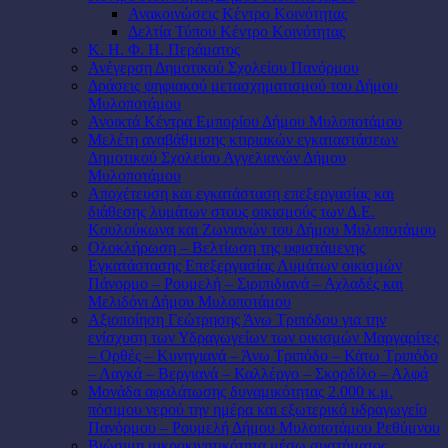
Ανακοινώσεις Κέντρο Κοινότητας
Δελτία Τύπου Κέντρο Κοινότητας
Κ. Η. Φ. Η. Περάματος
Ανέγερση Δημοτικού Σχολείου Πανόρμου
Δράσεις ψηφιακού μετασχηματισμού του Δήμου
Μυλοποτάμου
Ανοικτά Κέντρα Εμπορίου Δήμου Μυλοποτάμου
Μελέτη αναβάθμισης κτιριακών εγκαταστάσεων
Δημοτικού Σχολείου Αγγελιανών Δήμου
Μυλοποτάμου
Αποχέτευση και εγκατάσταση επεξεργασίας και
διάθεσης λυμάτων στους οικισμούς των Δ.Ε.
Κουλούκωνα και Ζωνιανών του Δήμου Μυλοποτάμου
Ολοκλήρωση – Βελτίωση της υφιστάμενης
Εγκατάστασης Επεξεργασίας Λυμάτων οικισμών
Πάνορμο – Ρουμελή – Σιριπιδιανά – Αχλαδές και
Μελιδόνι Δήμου Μυλοποτάμου
Αξιοποίηση Γεώτρησης Άνω Τριπόδου για την
ενίσχυση των Υδραγωγείων των οικισμών Μαργαρίτες
– Ορθές – Κυνηγιανά – Άνω Τριπόδο – Κάτω Τριπόδο
– Λαγκά – Βεργιανά – Καλλέργο – Σκορδίλο – Αλφά
Μονάδα αφαλάτωσης δυναμικότητας 2.000 κ.μ.
πόσιμου νερού την ημέρα και εξωτερικό υδραγωγείο
Πανόρμου – Ρουμελή Δήμου Μυλοποτάμου Ρεθύμνου
Βιώσιμη μικροκινητικότητα μέσω συστήματος