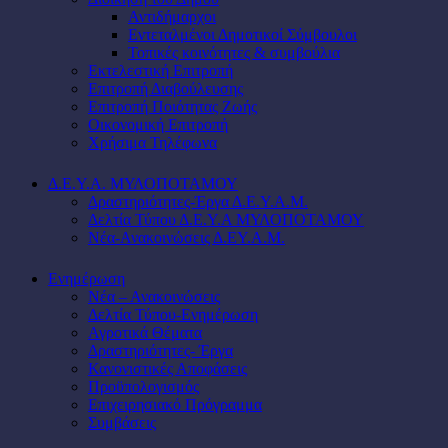
Αντιδήμαρχοι
Εντεταλμένοι Δημοτικοί Σύμβουλοι
Τοπικές κοινότητες & συμβούλια
Εκτελεστική Επιτροπή
Επιτροπή Διαβούλευσης
Επιτροπή Ποιότητας Ζωής
Οικονομική Επιτροπή
Χρήσιμα Τηλέφωνα
Δ.Ε.Υ.Α. ΜΥΛΟΠΟΤΑΜΟΥ
Δραστηριότητες-Έργα Δ.Ε.Υ.Α.Μ.
Δελτία Τύπου Δ.Ε.Υ.Α ΜΥΛΟΠΟΤΑΜΟΥ
Νέα-Ανακοινώσεις Δ.ΕΥ.Α.Μ.
Ενημέρωση
Νέα – Ανακοινώσεις
Δελτία Τύπου-Ενημέρωση
Αγροτικά Θέματα
Δραστηριότητες- Έργα
Κανονιστικές Αποφάσεις
Προϋπολογισμός
Επιχειρησιακό Πρόγραμμα
Συμβάσεις