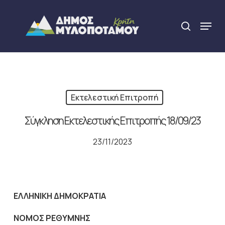
Skip
to
Menu
search
main
Close
content
Menu
Εκτελεστική Επιτροπή
Σύγκληση Εκτελεστικής Επιτροπής 18/09/23
23/11/2023
ΕΛΛΗΝΙΚΗ ΔΗΜΟΚΡΑΤΙΑ
NOMO
Σ ΡΕΘΥΜΝΗΣ