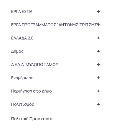
+
ΕΡΓΑ ΕΣΠΑ
+
ΕΡΓΑ ΠΡΟΓΡΑΜΜΑΤΟΣ “ΑΝΤΩΝΗΣ ΤΡΙΤΣΗΣ”
+
ΕΛΛΑΔΑ 2.0
+
Δήμος
+
Δ.Ε.Υ.Α. ΜΥΛΟΠΟΤΑΜΟΥ
+
Ενημέρωση
+
Περιήγηση στο Δήμο
+
Πολιτισμός
Πολιτική Προστασία