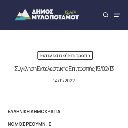
Skip
to
Menu
search
main
Close
content
Menu
Εκτελεστική Επιτροπή
Σύγκληση Εκτελεστικής Επιτροπής 15/02/13
14/11/2022
ΕΛΛΗΝΙΚΗ ΔΗΜΟΚΡΑΤΙΑ
NOMO
Σ ΡΕΘΥΜΝΗΣ