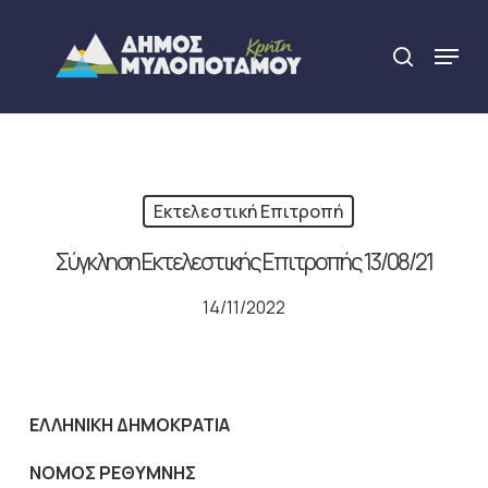
Skip
to
Menu
search
main
Close
content
Menu
Εκτελεστική Επιτροπή
Σύγκληση Εκτελεστικής Επιτροπής 13/08/21
14/11/2022
ΕΛΛΗΝΙΚΗ ΔΗΜΟΚΡΑΤΙΑ
NOMO
Σ ΡΕΘΥΜΝΗΣ