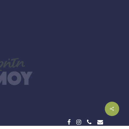
facebook
instagram
phone
email