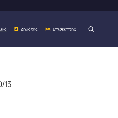
search
λικό
Δημότης
Επισκέπτης
0/13