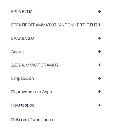
+
ΕΡΓΑ ΕΣΠΑ
+
ΕΡΓΑ ΠΡΟΓΡΑΜΜΑΤΟΣ “ΑΝΤΩΝΗΣ ΤΡΙΤΣΗΣ”
+
ΕΛΛΑΔΑ 2.0
+
Δήμος
+
Δ.Ε.Υ.Α. ΜΥΛΟΠΟΤΑΜΟΥ
+
Ενημέρωση
+
Περιήγηση στο Δήμο
+
Πολιτισμός
Πολιτική Προστασία