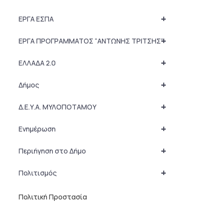
+
ΕΡΓΑ ΕΣΠΑ
+
ΕΡΓΑ ΠΡΟΓΡΑΜΜΑΤΟΣ “ΑΝΤΩΝΗΣ ΤΡΙΤΣΗΣ”
+
ΕΛΛΑΔΑ 2.0
+
Δήμος
+
Δ.Ε.Υ.Α. ΜΥΛΟΠΟΤΑΜΟΥ
+
Ενημέρωση
+
Περιήγηση στο Δήμο
+
Πολιτισμός
Πολιτική Προστασία