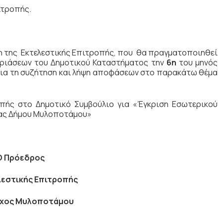
ιτροπής.
η της Εκτελεστικής Επιτροπής, που θα πραγματοποιηθεί
δριάσεων του Δημοτικού Καταστήματος την
6η
του μηνός
για τη συζήτηση
και λήψη αποφάσεων στο παρακάτω θέμα
οπής στο Δημοτικό Συμβούλιο για
«Έγκριση Εσωτερικού
τας Δήμου Μυλοποτάμου»
Ο Πρόεδρος
λεστικής Επιτροπής
ρχος Μυλοποτάμου