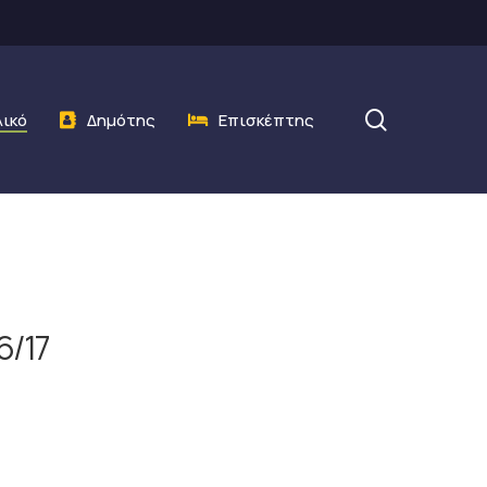
search
λικό
Δημότης
Επισκέπτης
6/17