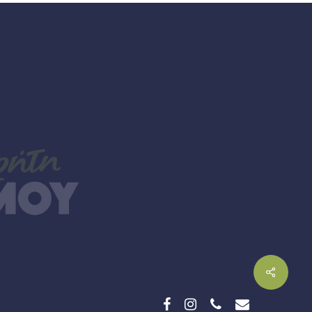
facebook
instagram
phone
email