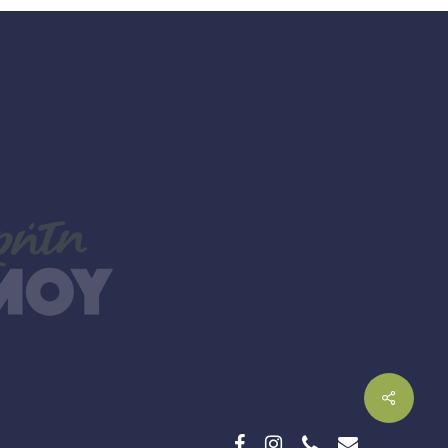
facebook
instagram
phone
email