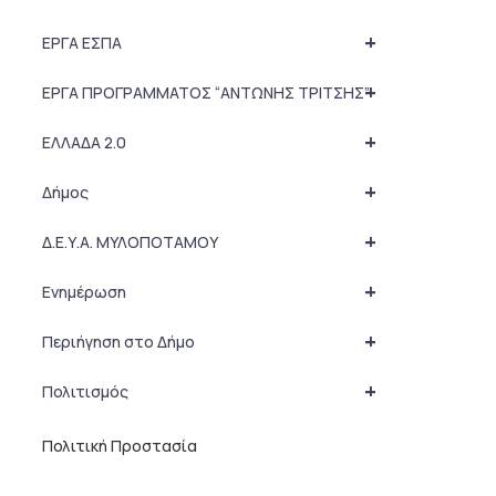
+
ΕΡΓΑ ΕΣΠΑ
+
ΕΡΓΑ ΠΡΟΓΡΑΜΜΑΤΟΣ “ΑΝΤΩΝΗΣ ΤΡΙΤΣΗΣ”
+
ΕΛΛΑΔΑ 2.0
+
Δήμος
+
Δ.Ε.Υ.Α. ΜΥΛΟΠΟΤΑΜΟΥ
+
Ενημέρωση
+
Περιήγηση στο Δήμο
+
Πολιτισμός
Πολιτική Προστασία