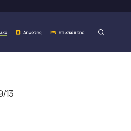
search
λικό
Δημότης
Επισκέπτης
9/13