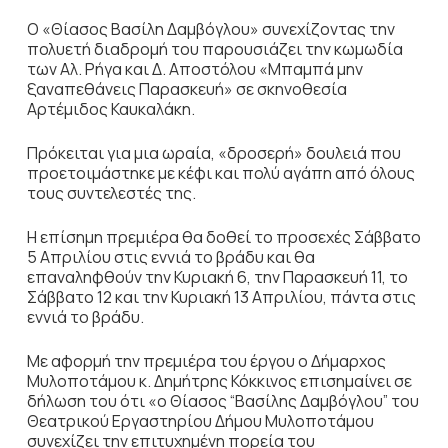
Ο «Θίασος Βασίλη Δαμβόγλου» συνεχίζοντας την
πολυετή διαδρομή του παρουσιάζει την κωμωδία
των Αλ. Ρήγα και Δ. Αποστόλου «Μπαμπά μην
ξαναπεθάνεις Παρασκευή» σε σκηνοθεσία
Αρτέμιδος Καυκαλάκη.
Πρόκειται για μια ωραία, «δροσερή» δουλειά που
προετοιμάστηκε με κέφι και πολύ αγάπη από όλους
τους συντελεστές της.
Η επίσημη πρεμιέρα θα δοθεί το προσεχές Σάββατο
5 Απριλίου στις εννιά το βράδυ και θα
επαναληφθούν την Κυριακή 6, την Παρασκευή 11, το
Σάββατο 12 και την Κυριακή 13 Απριλίου, πάντα στις
εννιά το βράδυ.
Με αφορμή την πρεμιέρα του έργου ο Δήμαρχος
Μυλοποτάμου κ. Δημήτρης Κόκκινος επισημαίνει σε
δήλωση του ότι «ο Θίασος “Βασίλης Δαμβόγλου” του
Θεατρικού Εργαστηρίου Δήμου Μυλοποτάμου
συνεχίζει την επιτυχημένη πορεία του