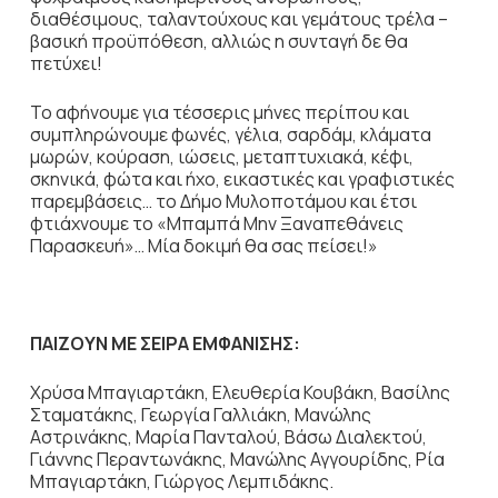
διαθέσιμους, ταλαντούχους και γεμάτους τρέλα –
βασική προϋπόθεση, αλλιώς η συνταγή δε θα
πετύχει!
Το αφήνουμε για τέσσερις μήνες περίπου και
συμπληρώνουμε φωνές, γέλια, σαρδάμ, κλάματα
μωρών, κούραση, ιώσεις, μεταπτυχιακά, κέφι,
σκηνικά, φώτα και ήχο, εικαστικές και γραφιστικές
παρεμβάσεις… το Δήμο Μυλοποτάμου και έτσι
φτιάχνουμε το «Μπαμπά Μην Ξαναπεθάνεις
Παρασκευή»… Μία δοκιμή θα σας πείσει!»
ΠΑΙΖΟΥΝ ΜΕ ΣΕΙΡΑ ΕΜΦΑΝΙΣΗΣ:
Χρύσα Μπαγιαρτάκη, Ελευθερία Κουβάκη, Βασίλης
Σταματάκης, Γεωργία Γαλλιάκη, Μανώλης
Αστρινάκης, Μαρία Πανταλού, Βάσω Διαλεκτού,
Γιάννης Περαντωνάκης, Μανώλης Αγγουρίδης, Ρία
Μπαγιαρτάκη, Γιώργος Λεμπιδάκης.