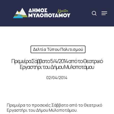
Skip
to
Menu
search
main
Close
content
Menu
Δελτία Τύπου Πολιτισμού
Πρεμιέρα Σάββατο 5/4/2014 από το Θεατρικό
Εργαστήρι του Δήμου Μυλοποτάμου
02/04/2014
Πρεμιέρα το προσεχές Σάββατο από το Θεατρικό
Εργαστήρι του Δήμου Μυλοποτάμου.