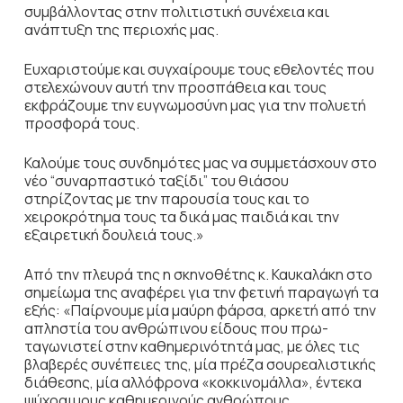
συμβάλλοντας στην πολιτιστική συνέχεια και
ανάπτυξη της περιοχής μας.
Ευχαριστούμε και συγχαίρουμε τους εθελοντές που
στελεχώνουν αυτή την προσπάθεια και τους
εκφράζουμε την ευγνωμοσύνη μας για την πολυετή
προσφορά τους.
Καλούμε τους συνδημότες μας να συμμετάσχουν στο
νέο “συναρπαστικό ταξίδι” του θιάσου
στηρίζοντας με την παρουσία τους και το
χειροκρότημα τους τα δικά μας παιδιά και την
εξαιρετική δουλειά τους.»
Από την πλευρά της η σκηνοθέτης κ. Καυκαλάκη στο
σημείωμα της αναφέρει για την φετινή παραγωγή τα
εξής: «Παίρνουμε μία μαύρη φάρσα, αρκετή από την
απληστία του ανθρώπινου είδους που πρω-
ταγωνιστεί στην καθημερινότητά μας, με όλες τις
βλαβερές συνέπειες της, μία πρέζα σουρεαλιστικής
διάθεσης, μία αλλόφρονα «κοκκινομάλλα», έντεκα
ψύχραιμους καθημερινούς ανθρώπους,