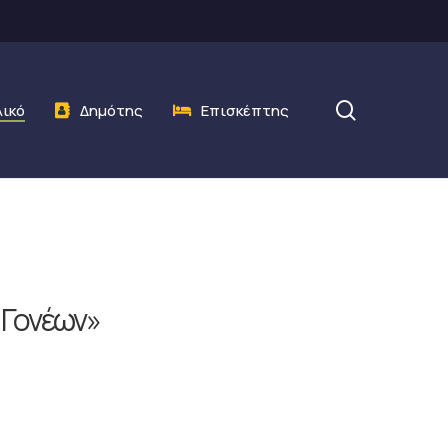
search
λικό
Δημότης
Επισκέπτης
 Γονέων»