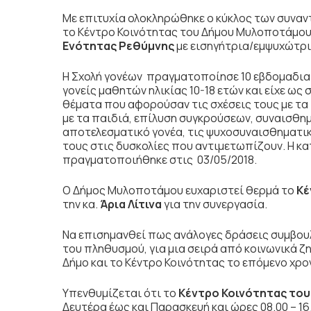
Με επιτυχία ολοκληρώθηκε ο κύκλος των συνα
το Κέντρο Κοινότητας του Δήμου Μυλοποτάμου
Ενότητας Ρεθύμνης
με εισηγήτρια/εμψυχώτρι
Η Σχολή γονέων πραγματοποίησε 10 εβδομαδια
γονείς μαθητών ηλικίας 10-18 ετών και είχε ως
θέματα που αφορούσαν τις σχέσεις τους με τα
με τα παιδιά, επίλυση συγκρούσεων, συναισθημ
αποτελεσματικό γονέα, τις ψυχοσυναισθηματικ
τους στις δυσκολίες που αντιμετωπίζουν. Η κ
πραγματοποιήθηκε στις 03/05/2018.
Ο Δήμος Μυλοποτάμου ευχαριστεί θερμά το
Κέ
την κα.
Άρια Λίτινα
για την συνεργασία.
Να επισημανθεί πως ανάλογες δράσεις συμβουλ
του πληθυσμού, για μια σειρά από κοινωνικά 
Δήμο και το Κέντρο Κοινότητας το επόμενο χρο
Υπενθυμίζεται ότι το
Κέντρο Κοινότητας το
Δευτέρα έως και Παρασκευή και ώρες 08.00 – 16