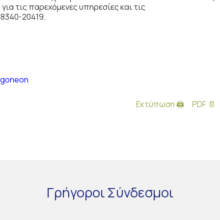
για τις παρεχόμενες υπηρεσίες και τις
8340-20419.
i_goneon
Εκτύπωση 🖨
PDF 📄
Γρήγοροι
Σύνδεσμοι