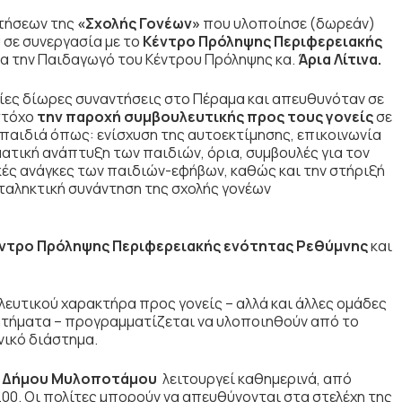
ντήσεων της
«Σχολής Γονέων»
που υλοποίησε (δωρεάν)
 σε συνεργασία με το
Κέντρο Πρόληψης Περιφερειακής
α την Παιδαγωγό του Κέντρου Πρόληψης κα.
Άρια Λίτινα.
ίες δίωρες συναντήσεις στο Πέραμα και απευθυνόταν σε
 στόχο
την παροχή συμβουλευτικής προς τους γονείς
σε
 παιδιά όπως: ενίσχυση της αυτοεκτίμησης, επικοινωνία
ατική ανάπτυξη των παιδιών, όρια, συμβουλές για τον
ές ανάγκες των παιδιών-εφήβων, καθώς και την στήριξή
αταληκτική συνάντηση της σχολής γονέων
ντρο Πρόληψης Περιφερειακής ενότητας Ρεθύμνης
και
ευτικού χαρακτήρα προς γονείς – αλλά και άλλες ομάδες
ζητήματα – προγραμματίζεται να υλοποιηθούν από το
νικό διάστημα.
υ Δήμου Μυλοποτάμου
λειτουργεί καθημερινά, από
.00. Οι πολίτες μπορούν να απευθύνονται στα στελέχη της