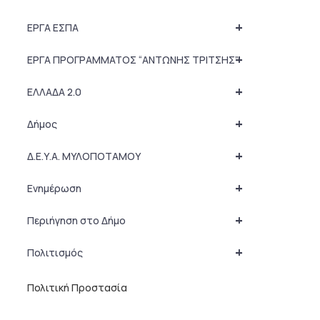
+
ΕΡΓΑ ΕΣΠΑ
+
ΕΡΓΑ ΠΡΟΓΡΑΜΜΑΤΟΣ “ΑΝΤΩΝΗΣ ΤΡΙΤΣΗΣ”
+
ΕΛΛΑΔΑ 2.0
+
Δήμος
+
Δ.Ε.Υ.Α. ΜΥΛΟΠΟΤΑΜΟΥ
+
Ενημέρωση
+
Περιήγηση στο Δήμο
+
Πολιτισμός
Πολιτική Προστασία