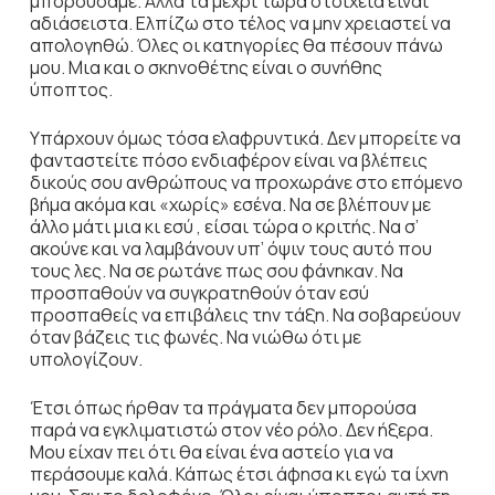
μπορούσαμε. Αλλά τα μέχρι τώρα στοιχεία είναι
αδιάσειστα. Ελπίζω στο τέλος να μην χρειαστεί να
απολογηθώ. Όλες οι κατηγορίες θα πέσουν πάνω
μου. Μια και ο σκηνοθέτης είναι ο συνήθης
ύποπτος.
Υπάρχουν όμως τόσα ελαφρυντικά. Δεν μπορείτε να
φανταστείτε πόσο ενδιαφέρον είναι να βλέπεις
δικούς σου ανθρώπους να προχωράνε στο επόμενο
βήμα ακόμα και «χωρίς» εσένα. Να σε βλέπουν με
άλλο μάτι μια κι εσύ , είσαι τώρα ο κριτής. Να σ’
ακούνε και να λαμβάνουν υπ’ όψιν τους αυτό που
τους λες. Να σε ρωτάνε πως σου φάνηκαν. Να
προσπαθούν να συγκρατηθούν όταν εσύ
προσπαθείς να επιβάλεις την τάξη. Να σοβαρεύουν
όταν βάζεις τις φωνές. Να νιώθω ότι με
υπολογίζουν.
Έτσι όπως ήρθαν τα πράγματα δεν μπορούσα
παρά να εγκλιματιστώ στον νέο ρόλο. Δεν ήξερα.
Μου είχαν πει ότι θα είναι ένα αστείο για να
περάσουμε καλά. Κάπως έτσι άφησα κι εγώ τα ίχνη