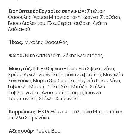
Βοηθητικές Εργασίες σκηνικών:
Στέλιος
Φασούλης, Χρύσα Μπαγιαρτάκη, Ιωάννα Σταθάκη,
Βάσω Διαλεκτού, Ελευθερία Κουβάκη, Αγάπη
Λαδιανού.
Ήχος:
Μιχάλης Φασουλάς
Φώτα:
Νίκη Δασκαλάκη, Σάκης Κλεισιάρης.
Μακιγιάζ:
ΙΕΚ Ρεθύμνου – Γεωργία Σφακιανάκη,
Χρύσα Αγγελογιαννάκη, Ειρήνη Ζαφειρίου, Μανωλία
Ζολινδάκη, Μαρία Θεοδωράκη, Ευγενία Κακουλάκη,
Γαβριέλα Μπασιαδάκη, Νίκη Μπόζη, Στέλλα
Σαββοργινάκη, Αναστασία Σιδερή, Ιωάννα
Τζομπανάκη, Στέλλα Χειμωνάκη.
Κομμώσεις:
ΙΕΚ Ρεθύμνου – Γαβριέλα Μπασιαδάκη,
Στέλλα Χειμωνάκη.
Αξεσουάρ:
Peek a Boo