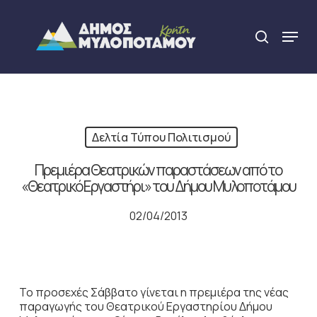
Skip
to
Menu
search
main
Close
content
Menu
Δελτία Τύπου Πολιτισμού
Πρεμιέρα Θεατρικών παραστάσεων από το
«Θεατρικό Εργαστήρι» του Δήμου Μυλοποτάμου
02/04/2013
Το προσεχές Σάββατο γίνεται η πρεμιέρα της νέας
παραγωγής του Θεατρικού Εργαστηρίου Δήμου