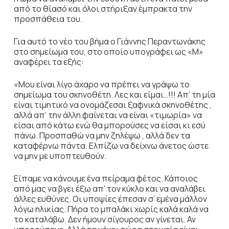
από το θίασό και όλοι στήριξαν έμπρακτα την
προσπάθεια του.
Για αυτό το νέο του βήμα ο Γιάννης Περαντωνάκης
στο σημείωμα του, στο οποίο υπογράφει ως «Μ»
αναφέρει τα εξής:
«Μου είναι λίγο άχαρο να πρέπει να γράψω το
σημείωμα του σκηνοθέτη. Λες και είμαι…!!! Απ’ τη μία
είναι τιμητικό να ονομάζεσαι ξαφνικά σκηνοθέτης ,
αλλά απ’ την άλλη φαίνεται να είναι «τιμωρία» να
είσαι από κάτω ενώ θα μπορούσες να είσαι κι εσύ
πάνω. Προσπαθώ να μην ζηλέψω , αλλά δεν τα
καταφέρνω πάντα. Ελπίζω να δείχνω άνετος ώστε
να μην με υποπτευθούν.
Είπαμε να κάνουμε ένα πείραμα φέτος. Κάποιος
από μας να βγει έξω απ’ τον κύκλο και να αναλάβει
άλλες ευθύνες. Οι υποψίες έπεσαν σ’ εμένα μάλλον
λόγω ηλικίας. Πήρα το μπαλάκι χωρίς καλά καλά να
το καταλάβω. Δεν ήμουν σίγουρος αν γίνεται. Αν