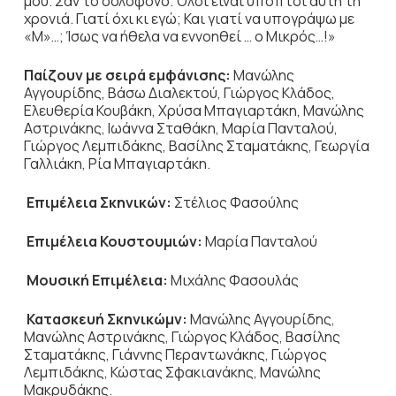
μου. Σαν το δολοφόνο. Όλοι είναι ύποπτοι αυτή τη
χρονιά. Γιατί όχι κι εγώ; Και γιατί να υπογράψω με
«Μ»…; Ίσως να ήθελα να εννοηθεί … ο Μικρός…!»
Παίζουν με σειρά εμφάνισης:
Μανώλης
Αγγουρίδης, Βάσω Διαλεκτού, Γιώργος Κλάδος,
Ελευθερία Κουβάκη, Χρύσα Μπαγιαρτάκη, Μανώλης
Αστρινάκης, Ιωάννα Σταθάκη, Μαρία Πανταλού,
Γιώργος Λεμπιδάκης, Βασίλης Σταματάκης, Γεωργία
Γαλλιάκη, Ρία Μπαγιαρτάκη.
Επιμέλεια Σκηνικών:
Στέλιος Φασούλης
Επιμέλεια Κουστουμιών:
Μαρία Πανταλού
Μουσική Επιμέλεια:
Μιχάλης Φασουλάς
Κατασκευή Σκηνικώμν:
Μανώλης Αγγουρίδης,
Μανώλης Αστρινάκης, Γιώργος Κλάδος, Βασίλης
Σταματάκης, Γιάννης Περαντωνάκης, Γιώργος
Λεμπιδάκης, Κώστας Σφακιανάκης, Μανώλης
Μακρυδάκης.