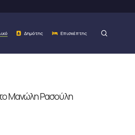
search
λικό
Δημότης
Επισκέπτης
στο Μανώλη Ρασούλη