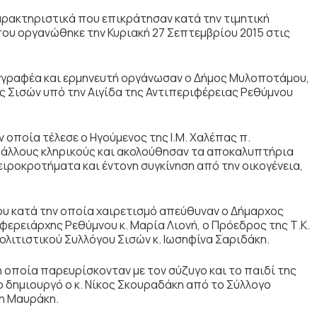
αρακτηριστικά που επικράτησαν κατά την τιμητική
ου οργανώθηκε την Κυριακή 27 Σεπτεμβρίου 2015 στις
υγγραφέα και ερμηνευτή οργάνωσαν ο Δήμος Μυλοποτάμου,
ος Σισών υπό την Αιγίδα της Αντιπεριφέρειας Ρεθύμνου
 οποία τέλεσε ο Ηγούμενος της Ι.Μ. Χαλέπας π.
άλλους κληρικούς και ακολούθησαν τα αποκαλυπτήρια
ιροκροτήματα και έντονη συγκίνηση από την οικογένεια,
του κατά την οποία χαιρετισμό απεύθυναν ο Δήμαρχος
φερειάρχης Ρεθύμνου κ. Μαρία Λιονή, ο Πρόεδρος της Τ.Κ.
ολιτιστικού Συλλόγου Σισών κ. Ιωσηφίνα Σαριδάκη.
η οποία παρευρίσκονταν με τον σύζυγο και το παιδί της
λο δημιουργό ο κ. Νίκος Σκουραδάκη από το Σύλλογο
νη Μαυράκη.