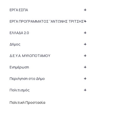
+
ΕΡΓΑ ΕΣΠΑ
+
ΕΡΓΑ ΠΡΟΓΡΑΜΜΑΤΟΣ “ΑΝΤΩΝΗΣ ΤΡΙΤΣΗΣ”
+
ΕΛΛΑΔΑ 2.0
+
Δήμος
+
Δ.Ε.Υ.Α. ΜΥΛΟΠΟΤΑΜΟΥ
+
Ενημέρωση
+
Περιήγηση στο Δήμο
+
Πολιτισμός
Πολιτική Προστασία