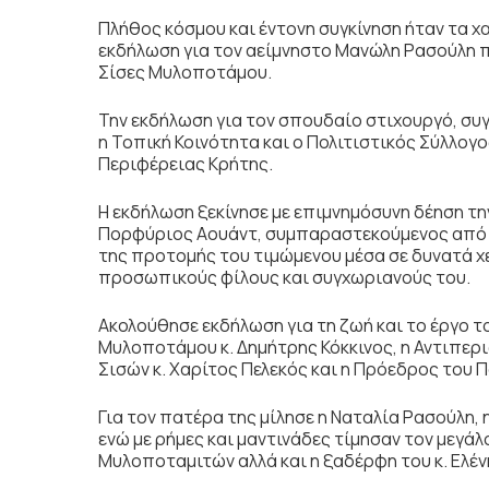
Πλήθος κόσμου και έντονη συγκίνηση ήταν τα χ
εκδήλωση για τον αείμνηστο Μανώλη Ρασούλη π
Σίσες Μυλοποτάμου.
Την εκδήλωση για τον σπουδαίο στιχουργό, σ
η Τοπική Κοινότητα και ο Πολιτιστικός Σύλλογ
Περιφέρειας Κρήτης.
Η εκδήλωση ξεκίνησε με επιμνημόσυνη δέηση την
Πορφύριος Αουάντ, συμπαραστεκούμενος από 
της προτομής του τιμώμενου μέσα σε δυνατά χε
προσωπικούς φίλους και συγχωριανούς του.
Ακολούθησε εκδήλωση για τη ζωή και το έργο 
Μυλοποτάμου κ. Δημήτρης Κόκκινος, η Αντιπερι
Σισών κ. Χαρίτος Πελεκός και η Πρόεδρος του Π
Για τον πατέρα της μίλησε η Ναταλία Ρασούλη, 
ενώ με ρήμες και μαντινάδες τίμησαν τον μεγά
Μυλοποταμιτών αλλά και η ξαδέρφη του κ. Ελέ