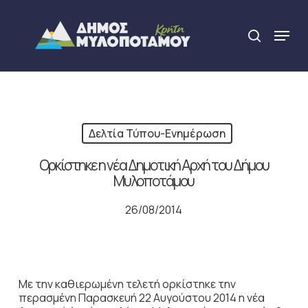
Skip
to
Menu
search
main
Close
content
Menu
Δελτία Τύπου-Ενημέρωση
Ορκίστηκε η νέα Δημοτική Αρχή του Δήμου
Μυλοποτάμου
26/08/2014
Με την καθιερωμένη τελετή ορκίστηκε την
περασμένη Παρασκευή 22 Αυγούστου 2014 η νέα