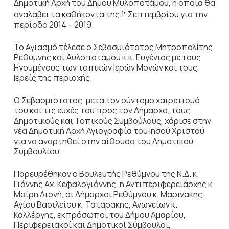
Δημοτική Αρχή του Δήμου Μυλοποτάμου, η οποία θα
αναλάβει τα καθήκοντα της 1
Σεπτεμβρίου για την
η
περίοδο 2014 – 2019.
Το Αγιασμό τέλεσε ο Σεβασμιότατος Μητροπολίτης
Ρεθύμνης και Αυλοποτάμου κ.κ. Ευγένιος με τους
Ηγουμένους των τοπικών Ιερών Μονών και τους
Ιερείς της περιοχής.
Ο Σεβασμιότατος, μετά τον σύντομο χαιρετισμό
του και τις ευχές του προς τον Δήμαρχο, τους
Δημοτικούς και Τοπικούς Συμβούλους, χάρισε στην
νέα Δημοτική Αρχή Αγιογραφία του Ιησού Χριστού
για να αναρτηθεί στην αίθουσα του Δημοτικού
Συμβουλίου.
Παρευρέθηκαν ο Βουλευτής Ρεθύμνου της Ν.Δ. κ.
Γιάννης Αχ. Κεφαλογιάννης, η Αντιπεριφερειάρχης κ.
Μαίρη Λιονή, οι Δήμαρχοι Ρεθύμνου κ. Μαρινάκης,
Αγίου Βασιλείου κ. Ταταράκης, Ανωγείων κ.
Καλλέργης, εκπρόσωποι του Δήμου Αμαρίου,
Περιφερειακοί και Δημοτικοί Σύμβουλοι,