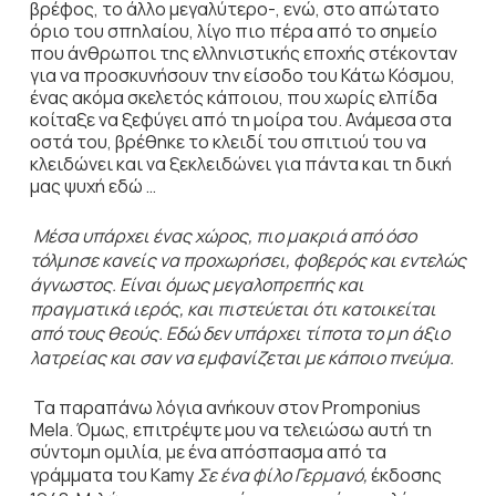
βρέφος, το άλλο μεγαλύτερο-, ενώ, στο απώτατο
όριο του σπηλαίου, λίγο πιο πέρα από το σημείο
που άνθρωποι της ελληνιστικής εποχής στέκονταν
για να προσκυνήσουν την είσοδο του Κάτω Κόσμου,
ένας ακόμα σκελετός κάποιου, που χωρίς ελπίδα
κοίταξε να ξεφύγει από τη μοίρα του. Ανάμεσα στα
οστά του, βρέθηκε το κλειδί του σπιτιού του να
κλειδώνει και να ξεκλειδώνει για πάντα και τη δική
μας ψυχή εδώ …
M
έσα υπάρχει ένας χώρος, πιο μακριά από όσο
τόλμησε κανείς να προχωρήσει, φοβερός και εντελώς
άγνωστος. Είναι όμως μεγαλοπρεπής και
πραγματικά ιερός, και πιστεύεται ότι κατοικείται
από τους θεούς. Εδώ δεν υπάρχει τίποτα το μη άξιο
λατρείας και σαν να εμφανίζεται με κάποιο πνεύμα.
Τα παραπάνω λόγια ανήκουν στον Promponius
Mela. Όμως, επιτρέψτε μου να τελειώσω αυτή τη
σύντομη ομιλία, με ένα απόσπασμα από τα
γράμματα του Kamy
Σε ένα φίλο Γερμανό,
έκδοσης