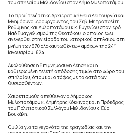
του σπηλαίου Μελιδονίου στον Δήμο Μυλοποτάμου.
Το πρωί τελέστηκε Αρχιερατική Θεία Λειτουργία και
Μνημόσυνο ιερουργούντος του Σεβ. Μητροπολίτη
Ρεθύμνης και Αυλοποτάμου κ.κ. Ευγενίου στον Ιερό
Ναό Ευαγγελισμού της Θεοτόκου, ο οποίος έχει
ανεγερθεί στην είσοδο του ιστορικού σπηλαίου στη
μνήμη των 370 ολοκαυτωθέντων αμάχων της 24
ης
Ιανουαρίου 1824.
Ακολούθησε η Επιμνημόσυνη Δέηση και η
καθιερωμένη τελετή απόδοσης τιμών στο χώρο του
σπηλαίου, όπου και ο τάφος με τα οστά των
θυσιασθέντων.
Χαιρετισμούς απεύθυναν ο Δήμαρχος
Μυλοποτάμου κ. Δημήτρης Κόκκινος και η Πρόεδρος
του Πολιτιστικού Συλλόγου Μελιδονίου κ. Εύα
Βουκάλη.
Ομιλία για τα γεγονότα της τραγωδίας και την
ιστορικότητα του Σπηλαίου πραγματοποίησε η