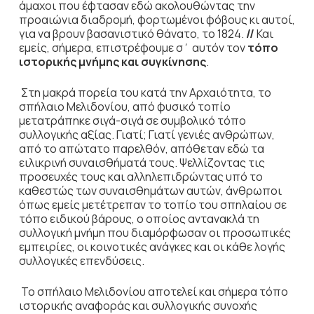
άμαχοι που έφτασαν εδώ ακολουθώντας την
προαιώνια διαδρομή, φορτωμένοι φόβους κι αυτοί,
για να βρουν βασανιστικό θάνατο, το 1824.
//
Και
εμείς, σήμερα, επιστρέφουμε σ΄ αυτόν τον
τόπο
ιστορικής μνήμης και συγκίνησης
.
Στη μακρά πορεία του κατά την Αρχαιότητα, το
σπήλαιο Μελιδονίου, από φυσικό τοπίο
μετατράπηκε σιγά-σιγά σε συμβολικό τόπο
συλλογικής αξίας. Γιατί; Γιατί γενιές ανθρώπων,
από το απώτατο παρελθόν, απόθεταν εδώ τα
ειλικρινή συναισθήματά τους. Ψελλίζοντας τις
προσευχές τους και αλληλεπιδρώντας υπό το
καθεστώς των συναισθημάτων αυτών, άνθρωποι
όπως εμείς μετέτρεπαν το τοπίο του σπηλαίου σε
τόπο ειδικού βάρους, ο οποίος αντανακλά τη
συλλογική μνήμη που διαμόρφωσαν οι προσωπικές
εμπειρίες, οι κοινοτικές ανάγκες και οι κάθε λογής
συλλογικές επενδύσεις.
Το σπήλαιο Μελιδονίου αποτελεί και σήμερα τόπο
ιστορικής αναφοράς και συλλογικής συνοχής