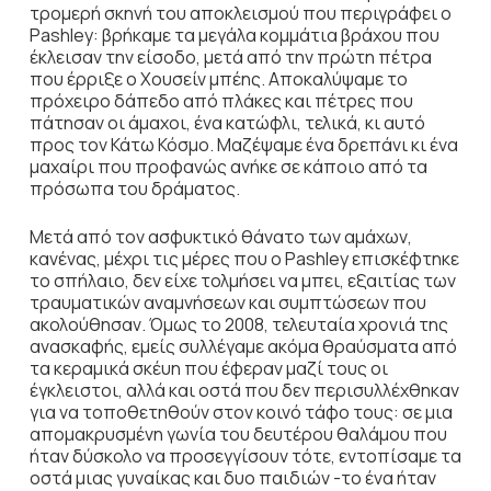
τρομερή σκηνή του αποκλεισμού που περιγράφει ο
Pashley: βρήκαμε τα μεγάλα κομμάτια βράχου που
έκλεισαν την είσοδο, μετά από την πρώτη πέτρα
που έρριξε ο Χουσείν μπέης. Αποκαλύψαμε το
πρόχειρο δάπεδο από πλάκες και πέτρες που
πάτησαν οι άμαχοι, ένα κατώφλι, τελικά, κι αυτό
προς τον Κάτω Κόσμο. Μαζέψαμε ένα δρεπάνι κι ένα
μαχαίρι που προφανώς ανήκε σε κάποιο από τα
πρόσωπα του δράματος.
Μετά από τον ασφυκτικό θάνατο των αμάχων,
κανένας, μέχρι τις μέρες που ο Ρashley επισκέφτηκε
το σπήλαιο, δεν είχε τολμήσει να μπει, εξαιτίας των
τραυματικών αναμνήσεων και συμπτώσεων που
ακολούθησαν. Όμως το 2008, τελευταία χρονιά της
ανασκαφής, εμείς συλλέγαμε ακόμα θραύσματα από
τα κεραμικά σκέυη που έφεραν μαζί τους οι
έγκλειστοι, αλλά και οστά που δεν περισυλλέχθηκαν
για να τοποθετηθούν στον κοινό τάφο τους: σε μια
απομακρυσμένη γωνία του δευτέρου θαλάμου που
ήταν δύσκολο να προσεγγίσουν τότε, εντοπίσαμε τα
οστά μιας γυναίκας και δυο παιδιών -το ένα ήταν