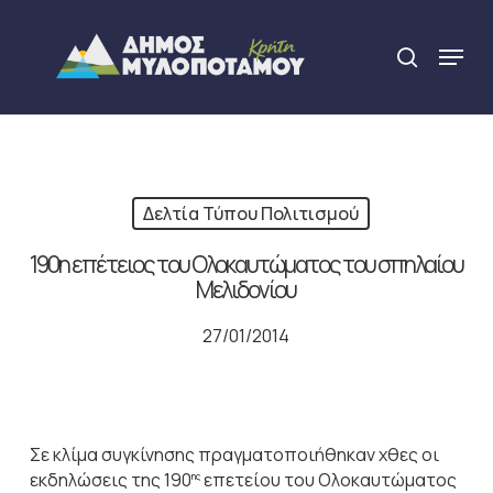
Skip
to
Menu
search
main
Close
content
Menu
Δελτία Τύπου Πολιτισμού
190η επέτειος του Ολοκαυτώματος του σπηλαίου
Μελιδονίου
27/01/2014
Σε κλίμα συγκίνησης πραγματοποιήθηκαν χθες οι
εκδηλώσεις της 190
επετείου του Ολοκαυτώματος
ης