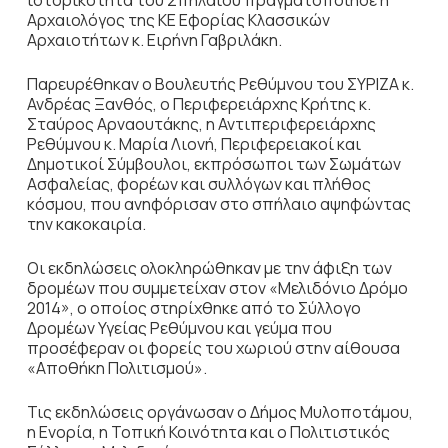
Αρχαιολόγος της ΚΕ Εφορίας Κλασσικών
Αρχαιοτήτων κ. Ειρήνη Γαβριλάκη.
Παρευρέθηκαν ο Βουλευτής Ρεθύμνου του ΣΥΡΙΖΑ κ.
Ανδρέας Ξανθός, ο Περιφερειάρχης Κρήτης κ.
Σταύρος Αρναουτάκης, η Αντιπεριφερειάρχης
Ρεθύμνου κ. Μαρία Λιονή, Περιφερειακοί και
Δημοτικοί Σύμβουλοι, εκπρόσωποι των Σωμάτων
Ασφαλείας, φορέων και συλλόγων και πλήθος
κόσμου, που ανηφόρισαν στο σπήλαιο αψηφώντας
την κακοκαιρία.
Οι εκδηλώσεις ολοκληρώθηκαν με την άφιξη των
δρομέων που συμμετείχαν στον «Μελιδόνιο Δρόμο
2014», ο οποίος στηρίχθηκε από το Σύλλογο
Δρομέων Υγείας Ρεθύμνου και γεύμα που
προσέφεραν οι φορείς του χωριού στην αίθουσα
«Αποθήκη Πολιτισμού».
Τις εκδηλώσεις οργάνωσαν ο Δήμος Μυλοποτάμου,
η Ενορία, η Τοπική Κοινότητα και ο Πολιτιστικός