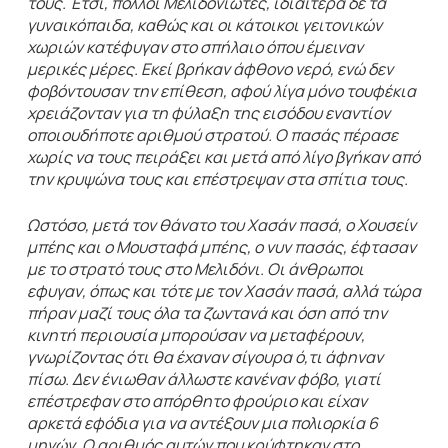
τους. Έτσι, πολλοί Μελιδονιώτες, ιδιαίτερα δε τα
γυναικόπαιδα, καθώς και οι κάτοικοι γειτονικών
χωριών κατέφυγαν στο σπήλαιο όπου έμειναν
μερικές μέρες. Εκεί βρήκαν άφθονο νερό, ενώ δεν
φοβόντουσαν την επίθεση, αφού λίγα μόνο τουφέκια
χρειάζονταν για τη φύλαξη της εισόδου εναντίον
οποιουδήποτε αριθμού στρατού. Ο πασάς πέρασε
χωρίς να τους πειράξει και μετά από λίγο βγήκαν από
την κρυψώνα τους και επέστρεψαν στα σπίτια τους.
Ωστόσο, μετά τον θάνατο του Χασάν πασά, ο Χουσείν
μπέης και ο Μουσταφά μπέης, ο νυν πασάς, έφτασαν
με το στρατό τους στο Μελιδόνι. Οι άνθρωποι
εφυγαν, όπως και τότε με τον Χασάν πασά, αλλά τώρα
πήραν μαζί τους όλα τα ζωντανά και όση από την
κινητή περιουσία μπορούσαν να μεταφέρουν,
γνωρίζοντας ότι θα έχαναν σίγουρα ό,τι άφηναν
πίσω. Δεν ένιωθαν άλλωστε κανέναν φόβο, γιατί
επέστρεφαν στο απόρθητο φρούριο και είχαν
αρκετά εφόδια για να αντέξουν μια πολιορκία 6
μηνών. Ο αριθμός αυτών που κρύφτηκαν στο