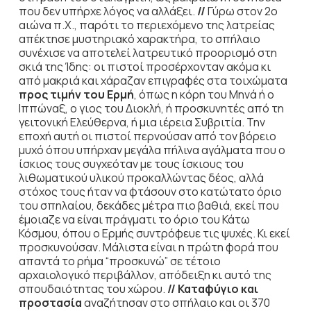
που δεν υπήρχε λόγος να αλλάξει.
//
Γύρω στον 2ο
αιώνα π.Χ., παρότι το περιεχόμενο της λατρείας
απέκτησε μυστηριακό χαρακτήρα, το σπήλαιο
συνέχισε να αποτελεί λατρευτικό προορισμό στη
σκιά της Ίδης: οι πιστοί προσέρχονταν ακόμα κι
από μακριά και χάραζαν επιγραφές στα τοιχώματα
προς τιμήν του Ερμή
, όπως η κόρη του Μηνά ή ο
Ιππώναξ, ο γιος του Διοκλή, ή προσκυνητές από τη
γειτονική Ελεύθερνα, ή μια ιέρεια Συβριτία. Την
εποχή αυτή οι πιστοί περνούσαν από τον βόρειο
μυχό όπου υπήρχαν μεγάλα πήλινα αγάλματα που ο
ίσκιος τους συγχεόταν με τους ίσκιους του
λιθωματικού υλικού προκαλλώντας δέος, αλλά
στόχος τους ήταν να φτάσουν στο κατώτατο όριο
του σπηλαίου, δεκάδες μέτρα πιο βαθιά, εκεί που
έμοιαζε να είναι πράγματι το όριο του Κάτω
Κόσμου, όπου ο Ερμής συντρόφευε τις ψυχές. Κι εκεί
προσκυνούσαν. Μάλιστα είναι η πρώτη φορά που
απαντά το ρήμα “προσκυνώ” σε τέτοιο
αρχαιολογικό περιβάλλον, απόδειξη κι αυτό της
σπουδαιότητας του χώρου.
//
Καταφύγιο και
προστασία
αναζήτησαν στο σπήλαιο και οι 370