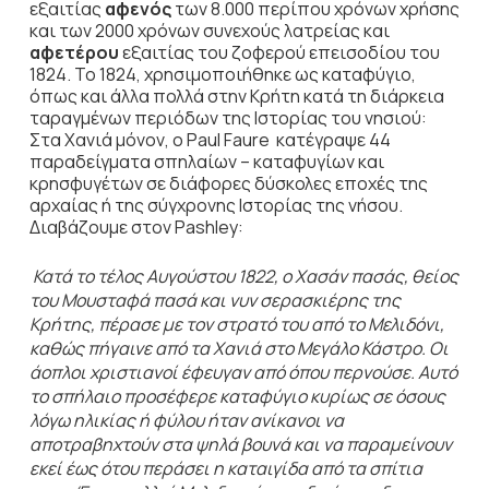
εξαιτίας
αφενός
των 8.000 περίπου χρόνων χρήσης
και των 2000 χρόνων συνεχούς λατρείας και
αφετέρου
εξαιτίας του ζοφερού επεισοδίου του
1824. Το 1824, χρησιμοποιήθηκε ως καταφύγιο,
όπως και άλλα πολλά στην Κρήτη κατά τη διάρκεια
ταραγμένων περιόδων της Ιστορίας του νησιού:
Στα Χανιά μόνον, ο Paul Faure κατέγραψε 44
παραδείγματα σπηλαίων – καταφυγίων και
κρησφυγέτων σε διάφορες δύσκολες εποχές της
αρχαίας ή της σύγχρονης Ιστορίας της νήσου.
Διαβάζουμε στον Pashley:
Κατά
το τέλος Αυγούστου 1822, ο Χασάν πασάς, θείος
του Μουσταφά πασά και νυν σερασκιέρης της
Κρήτης, πέρασε με τον στρατό του από το Μελιδόνι,
καθώς πήγαινε από τα Χανιά στο Μεγάλο Κάστρο. Οι
άοπλοι χριστιανοί έφευγαν από όπου περνούσε. Αυτό
το σπήλαιο προσέφερε καταφύγιο κυρίως σε όσους
λόγω ηλικίας ή φύλου ήταν ανίκανοι να
αποτραβηχτούν στα ψηλά βουνά και να παραμείνουν
εκεί έως ότου περάσει η καταιγίδα από τα σπίτια