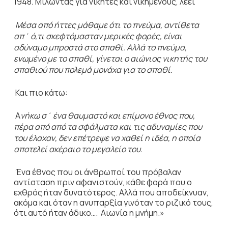
1948
.
Μιλώντας για νικητές και νικημένους, λέει
Μέσα από ήττες μάθαμε ότι το πνεύμα, αντίθετα
απ΄ ό,τι σκεφτόμασταν μερικές φορές, είναι
αδύναμο μπροστά στο σπαθί. Αλλά το πνεύμα,
ενωμένο με το σπαθί, γίνεται ο αιώνιος νικητής του
σπαθιού που πολεμά μονάχα για το σπαθί.
Και πιο κάτω:
Α
νήκω σ΄ ένα θαυμαστό και επίμονο έθνος που,
πέρα από από τα σφάλματα και τις αδυναμίες που
του έλαχαν, δεν επέτρεψε να χαθεί η ιδέα, η οποία
αποτελεί ακέραιο το μεγαλείο του.
Ένα έθνος που οι άνθρωποί του πρόβαλαν
αντίσταση πριν αφανιστούν, κάθε φορά που ο
εχθρός ήταν δυνατότερος. Αλλά που αποδείκνυαν,
ακόμα και όταν η ανυπαρξία γινόταν το ριζικό τους,
ότι αυτό ήταν άδικο…. Αιωνία η μνήμη.»