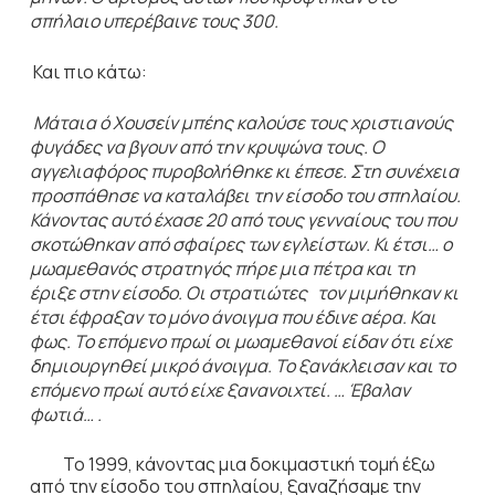
σπήλαιο υπερέβαινε τους 300.
Και πιο κάτω:
Μάταια ό Χουσείν μπέης καλούσε τους χριστιανούς
φυγάδες να βγουν από την κρυψώνα τους. Ο
αγγελιαφόρος πυροβολήθηκε κι έπεσε. Στη συνέχεια
προσπάθησε να καταλάβει την είσοδο του σπηλαίου.
Κάνοντας αυτό έχασε 20 από τους γενναίους του που
σκοτώθηκαν από σφαίρες των εγλείστων. Κι έτσι…
ο
μωαμεθανός στρατηγός πήρε μια πέτρα και τη
έριξε στην είσοδο. Οι στρατιώτες τον μιμήθηκαν κι
έτσι έφραξαν το μόνο άνοιγμα που έδινε αέρα. Και
φως. Το επόμενο πρωί οι μωαμεθανοί είδαν ότι είχε
δημιουργηθεί μικρό άνοιγμα. Το ξανάκλεισαν και το
επόμενο πρωί αυτό είχε ξανανοιχτεί. … Έβαλαν
φωτιά… .
Το 1999, κάνοντας μια δοκιμαστική τομή έξω
από την είσοδο του σπηλαίου, ξαναζήσαμε την