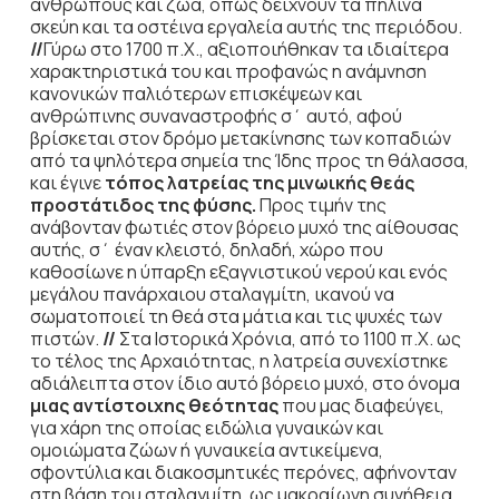
ανθρώπους και ζώα, όπως δείχνουν τα πήλινα
σκεύη και τα οστέινα εργαλεία αυτής της περιόδου.
//
Γύρω στο 1700 π.Χ., αξιοποιήθηκαν τα ιδιαίτερα
χαρακτηριστικά του και προφανώς η ανάμνηση
κανονικών παλιότερων επισκέψεων και
ανθρώπινης συναναστροφής σ΄ αυτό, αφού
βρίσκεται στον δρόμο μετακίνησης των κοπαδιών
από τα ψηλότερα σημεία της Ίδης προς τη θάλασσα,
και έγινε
τόπος λατρείας της μινωικής θεάς
προστάτιδος της φύσης.
Προς
τιμήν της
ανάβονταν φωτιές στον βόρειο μυχό της αίθουσας
αυτής, σ΄ έναν κλειστό, δηλαδή, χώρο που
καθοσίωνε η ύπαρξη εξαγνιστικού νερού και ενός
μεγάλου πανάρχαιου σταλαγμίτη, ικανού να
σωματοποιεί τη θεά στα μάτια και τις ψυχές των
πιστών.
//
Στα Ιστορικά Χρόνια, από το 1100 π.Χ. ως
το τέλος της Αρχαιότητας, η λατρεία συνεχίστηκε
αδιάλειπτα στον ίδιο αυτό βόρειο μυχό, στο όνομα
μιας αντίστοιχης θεότητας
που μας διαφεύγει,
για χάρη της οποίας ειδώλια γυναικών και
ομοιώματα ζώων ή γυναικεία αντικείμενα,
σφοντύλια και διακοσμητικές περόνες, αφήνονταν
στη βάση του σταλαγμίτη, ως μακραίωνη συνήθεια