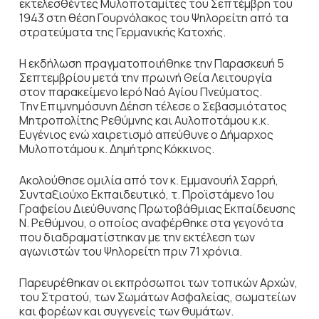
εκτελεσθέντες Μυλοποταμίτες του Σεπτέμβρη του
1943 στη θέση Γουρνόλακος του Ψηλορείτη από τα
στρατεύματα της Γερμανικής Κατοχής.
Η εκδήλωση πραγματοποιήθηκε την Παρασκευή 5
Σεπτεμβρίου μετά την πρωινή Θεία Λειτουργία
στον παρακείμενο Ιερό Ναό Αγίου Πνεύματος.
Την Επιμνημόσυνη Δέηση τέλεσε ο Σεβασμιότατος
Μητροπολίτης Ρεθύμνης και Αυλοποτάμου κ.κ.
Ευγένιος ενώ χαιρετισμό απεύθυνε ο Δήμαρχος
Μυλοποτάμου κ. Δημήτρης Κόκκινος.
Ακολούθησε ομιλία από τον κ. Εμμανουήλ Σαρρή,
Συνταξιούχο Εκπαιδευτικό, τ. Προϊστάμενο 1ου
Γραφείου Διεύθυνσης Πρωτοβάθμιας Εκπαίδευσης
Ν. Ρεθύμνου, ο οποίος αναφέρθηκε στα γεγονότα
που διαδραματίστηκαν με την εκτέλεση των
αγωνιστών του Ψηλορείτη πριν 71 χρόνια.
Παρευρέθηκαν οι εκπρόσωποι των τοπικών Αρχών,
του Στρατού, των Σωμάτων Ασφαλείας, σωματείων
και φορέων και συγγενείς των θυμάτων.