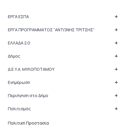
+
ΕΡΓΑ ΕΣΠΑ
+
ΕΡΓΑ ΠΡΟΓΡΑΜΜΑΤΟΣ “ΑΝΤΩΝΗΣ ΤΡΙΤΣΗΣ”
+
ΕΛΛΑΔΑ 2.0
+
Δήμος
+
Δ.Ε.Υ.Α. ΜΥΛΟΠΟΤΑΜΟΥ
+
Ενημέρωση
+
Περιήγηση στο Δήμο
+
Πολιτισμός
Πολιτική Προστασία