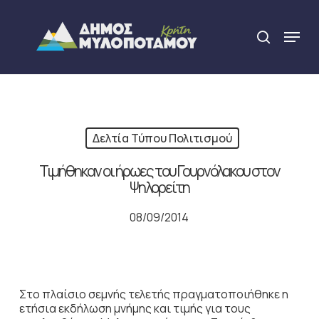
Skip
to
Menu
search
main
Close
content
Menu
Δελτία Τύπου Πολιτισμού
Τιμήθηκαν οι ήρωες του Γουρνόλακου στον
Ψηλορείτη
08/09/2014
Στο πλαίσιο σεμνής τελετής πραγματοποιήθηκε η
ετήσια εκδήλωση μνήμης και τιμής για τους