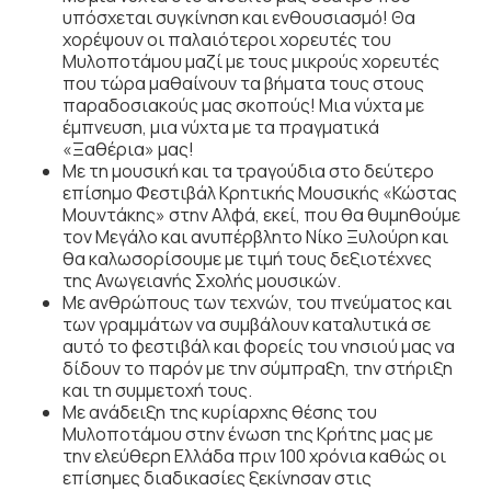
υπόσχεται συγκίνηση και ενθουσιασμό! Θα
χορέψουν οι παλαιότεροι χορευτές του
Μυλοποτάμου μαζί με τους μικρούς χορευτές
που τώρα μαθαίνουν τα βήματα τους στους
παραδοσιακούς μας σκοπούς! Μια νύχτα με
έμπνευση, μια νύχτα με τα πραγματικά
«Ξαθέρια» μας!
Με τη μουσική και τα τραγούδια στο δεύτερο
επίσημο Φεστιβάλ Κρητικής Μουσικής «Κώστας
Μουντάκης» στην Αλφά, εκεί, που θα θυμηθούμε
τον Μεγάλο και ανυπέρβλητο Νίκο Ξυλούρη και
θα καλωσορίσουμε με τιμή τους δεξιοτέχνες
της Ανωγειανής Σχολής μουσικών.
Με ανθρώπους των τεχνών, του πνεύματος και
των γραμμάτων να συμβάλουν καταλυτικά σε
αυτό το φεστιβάλ και φορείς του νησιού μας να
δίδουν το παρόν με την σύμπραξη, την στήριξη
και τη συμμετοχή τους.
Με ανάδειξη της κυρίαρχης θέσης του
Μυλοποτάμου στην ένωση της Κρήτης μας με
την ελεύθερη Ελλάδα πριν 100 χρόνια καθώς οι
επίσημες διαδικασίες ξεκίνησαν στις