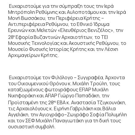
Ευχαριστούμε για την σύμπραξη τους την Ιερά
Μητρόπολη Ρεθύμνης και Αυλοποτάμου και την Ιερά
Μονή Βωσσάκου, την Περιφέρεια Κρήτης –
Αντιπεριφέρεια Ρεθύμνου, το Εθνικό Ίδρυμα
Ερευνών και Μελετών «Ελευθέριος Βενιζέλος», την
28
Εφορία Βυζαντινών Αρχαιοτήτων, το ΤΕΙ
η
Μουσικής Τεχνολογίας και Ακουστικής Ρεθύμνου, το
Μουσείο Φυσικής Ιστορίας Κρήτης και την Λέσχη
Αρχιμαγείρων Κρήτης.
Ευχαριστούμε τον Φιλόλογο – Συγγραφέα, Άρχοντα
του Οικουμενικού Θρόνου κ. Μιχάλη Τρούλη, τους
καταξιωμένους φωτογράφους EFIAP Μιχάλη
Νικηφοράκη και ΑFIAP Γιώργο Παπαδάκη, την
Προϊσταμένη της 28
ΕΒΑ κ. Αναστασία Τζιγκουνάκη,
ης
τις Αρχαιολόγους κ. Ειρήνη Γαβριλάκη και Βάλια
Αγγελάκη, την Αγιογράφο–Ζωγράφο Σοφία Πολυμήλη
και τον ΣΕΦ Μιχάλη Παναγιωτάκη για τη δική τους
ουσιαστική συμβολή.