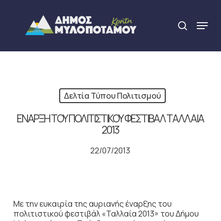
Skip
to
Menu
search
main
Close
content
Menu
Δελτία Τύπου Πολιτισμού
ΕΝΑΡΞΗ ΤΟΥ ΠΟΛΙΤΙΣΤΙΚΟΥ ΦΕΣΤΙΒΑΛ ΤΑΛΛΑΙΑ
2013
22/07/2013
Με την ευκαιρία της αυριανής έναρξης του
πολιτιστικού φεστιβάλ «Ταλλαία 2013» του Δήμου