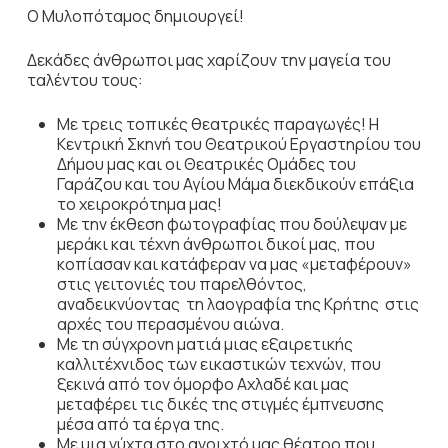
Ο Μυλοπόταμος δημιουργεί!
Δεκάδες άνθρωποι μας χαρίζουν την μαγεία του
ταλέντου τους:
Με τρεις τοπικές θεατρικές παραγωγές! Η
Κεντρική Σκηνή του Θεατρικού Εργαστηρίου του
Δήμου μας και οι Θεατρικές Ομάδες του
Γαράζου και του Αγίου Μάμα διεκδικούν επάξια
το χειροκρότημα μας!
Με την έκθεση φωτογραφίας που δούλεψαν με
μεράκι και τέχνη άνθρωποι δικοί μας, που
κοπίασαν και κατάφεραν να μας «μεταφέρουν»
στις γειτονιές του παρελθόντος,
αναδεικνύοντας τη λαογραφία της Κρήτης στις
αρχές του περασμένου αιώνα.
Με τη σύγχρονη ματιά μιας εξαιρετικής
καλλιτέχνιδος των εικαστικών τεχνών, που
ξεκινά από τον όμορφο Αχλαδέ και μας
μεταφέρει τις δικές της στιγμές έμπνευσης
μέσα από τα έργα της.
Με μια νύχτα στο ανοιχτό μας θέατρο που