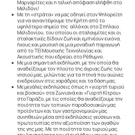
Μαργαρίτες και η τελική απόφαση ελήφθη στο
Μελιδόνι!
Με τη «στράτα» να μας οδηγεί στον Ψηλορείτη
για να αγναντέψουμε την Κρήτη από το
υψηλότερο σημείο της αλλά και στο Σπήλαιο
Μελιδονίου, του οποίου οι σταλαγμίτες και οι
σταλακτικές δίδουν ζωή και εμπνέουν εικόνα,
ήχους και μουσική σε μια μοναδική παραγωγή
από το ΤΕΙ Μουσικής Τεχνολογίας και
Ακουστικής που εδρεύει στο Ρέθυμνο.
Με μια σημαντική εκδήλωση, με την οποία θα
αναδείξουμε τον πλούτο της άγριας ζωής του
νησιού μας, μιλώντας για τα πτηνά που αιώνες
ενεδρεύουν στις χαράδρες και τα δάση μας.
Με μεγάλες εκδηλώσεις όπως η «γιορτή τυριού
και βοσκού» στα Ζωνιανά και «Γιορτή Κίτρου»
στο Γαράζο, με τις οποίες θα αναδείξουμε την
ποιότητα των τοπικών παραδοσιακών μας
προϊόντων και των γαστρονομικών μας
συνηθειών μέσα από εκδηλώσεις γεύσεων και
πρωτοτυπίας στην αξιοποίηση των αγαθών
της γης μας. Με τη ποιότητα του τυριού μας,