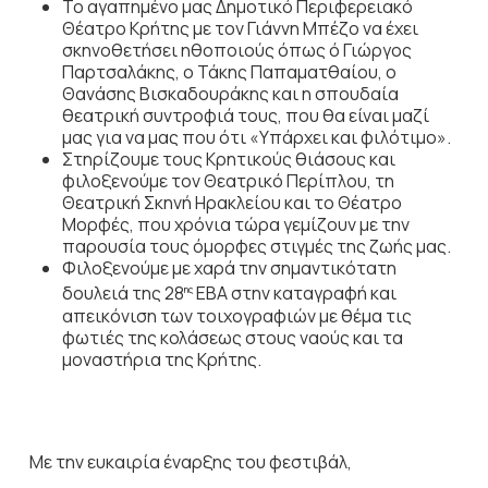
Το αγαπημένο μας Δημοτικό Περιφερειακό
Θέατρο Κρήτης με τον Γιάννη Μπέζο να έχει
σκηνοθετήσει ηθοποιούς όπως ό Γιώργος
Παρτσαλάκης, ο Τάκης Παπαματθαίου, ο
Θανάσης Βισκαδουράκης και η σπουδαία
θεατρική συντροφιά τους, που θα είναι μαζί
μας για να μας που ότι «Υπάρχει και φιλότιμο».
Στηρίζουμε τους Κρητικούς θιάσους και
φιλοξενούμε τον Θεατρικό Περίπλου, τη
Θεατρική Σκηνή Ηρακλείου και το Θέατρο
Μορφές, που χρόνια τώρα γεμίζουν με την
παρουσία τους όμορφες στιγμές της ζωής μας.
Φιλοξενούμε με χαρά την σημαντικότατη
δουλειά της 28
ΕΒΑ στην καταγραφή και
ης
απεικόνιση των τοιχογραφιών με θέμα τις
φωτιές της κολάσεως στους ναούς και τα
μοναστήρια της Κρήτης.
Με την ευκαιρία έναρξης του φεστιβάλ,