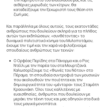
την λαμπρότητα του ελαιολάδου μας και τις
αιθέριες μυρωδιές των κίτρων, θα
καταδείξουμε την ξεχωριστή τους θέση στη
ζωή μας.
Και παράλληλα με όλους αυτούς, τους εκατοντάδες
ανθρώπους που δουλεύουν σκληρά για το πλήθος
αυτών των εκδηλώσεων, «συνθέτοντας» το
δυναμικό πολιτιστικό κίνημα του Μυλοποτάμου,
έχουμε την τιμή και την χαρά να φιλοξενούμε
σπουδαίους ανθρώπους των τεχνών:
Ο Ορφέας Περίδης στο Πάνορμο και ο Ρος
Ντέϊλι με την παρέα του στα Μουρτζανά.
Καλωσορίζουμε τις «Φωνές του Νότου» στο
Πέραμα, τη σπουδαία συντροφιά των μουσικών
που ακολουθούν την ποιότητα και την
δημιουργικότητα του «μέντορα» τους Σταμάτη
Κραουνάκη. Όλοι τους καλλιτέχνες με
ευαισθησίες, άνθρωποι που δουλεύουν με
μεράκι την τέχνη τους και μας οδηγούν στα δικά
τους μαγικά μονοπάτια.