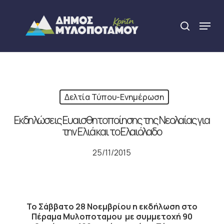
Skip
to
Menu
search
main
Close
content
Menu
Δελτία Τύπου-Ενημέρωση
Εκδηλώσεις Ευαισθητοποίησης της Νεολαίας για
την Ελιά και το Ελαιόλαδο
25/11/2015
Το Σάββατο 28 Νοεμβρίου η εκδήλωση στο
Πέραμα Μυλοποταμου με συμμετοχή 90