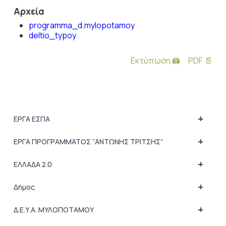
Αρχεία
programma_d.mylopotamoy
deltio_typoy
Εκτύπωση 🖨
PDF 📄
+
ΕΡΓΑ ΕΣΠΑ
+
ΕΡΓΑ ΠΡΟΓΡΑΜΜΑΤΟΣ “ΑΝΤΩΝΗΣ ΤΡΙΤΣΗΣ”
+
ΕΛΛΑΔΑ 2.0
+
Δήμος
+
Δ.Ε.Υ.Α. ΜΥΛΟΠΟΤΑΜΟΥ