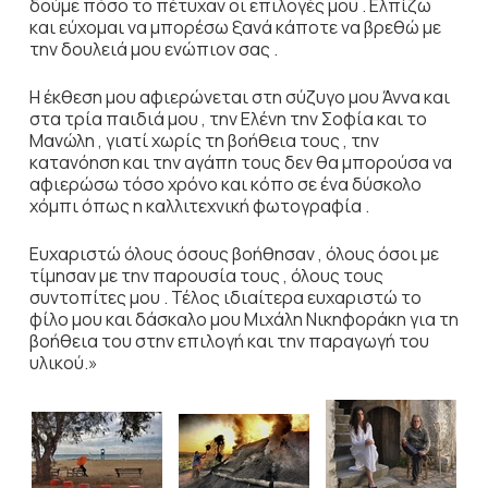
δούμε πόσο το πέτυχαν οι επιλογές μου . Ελπίζω
και εύχομαι να μπορέσω ξανά κάποτε να βρεθώ με
την δουλειά μου ενώπιον σας .
Η έκθεση μου αφιερώνεται στη σύζυγο μου Άννα και
στα τρία παιδιά μου , την Ελένη την Σοφία και το
Μανώλη , γιατί χωρίς τη βοήθεια τους , την
κατανόηση και την αγάπη τους δεν θα μπορούσα να
αφιερώσω τόσο χρόνο και κόπο σε ένα δύσκολο
χόμπι όπως η καλλιτεχνική φωτογραφία .
Ευχαριστώ όλους όσους βοήθησαν , όλους όσοι με
τίμησαν με την παρουσία τους , όλους τους
συντοπίτες μου . Τέλος ιδιαίτερα ευχαριστώ το
φίλο μου και δάσκαλο μου Μιχάλη Νικηφοράκη για τη
βοήθεια του στην επιλογή και την παραγωγή του
υλικού.»