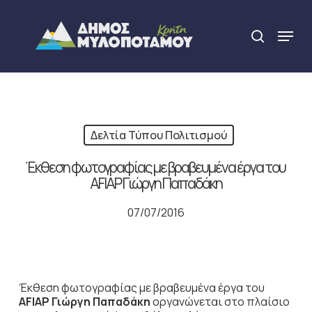
Skip
to
Menu
search
main
Close
content
Menu
Δελτία Τύπου Πολιτισμού
Έκθεση φωτογραφίας με βραβευμένα έργα του
AFIAP Γιώργη Παπαδάκη
07/07/2016
Έκθεση φωτογραφίας με βραβευμένα έργα του
AFIAP
Γιώργη Παπαδάκη
οργανώνεται στο πλαίσιο