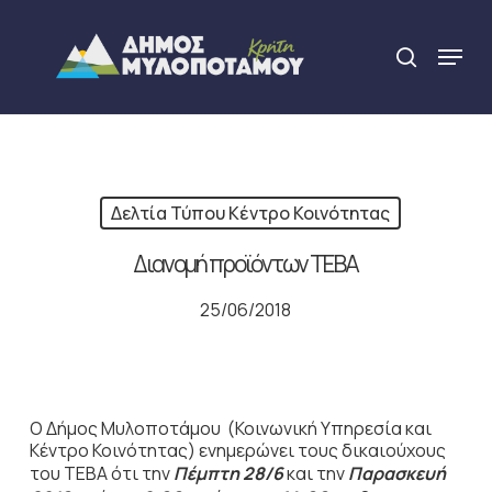
Skip
to
Menu
search
main
Close
content
Menu
Δελτία Τύπου Κέντρο Κοινότητας
Διανομή προϊόντων ΤΕΒΑ
25/06/2018
Ο Δήμος Μυλοποτάμου (Κοινωνική Υπηρεσία και
Κέντρο Κοινότητας) ενημερώνει τους δικαιούχους
του ΤΕΒΑ ότι την
Πέμπτη 28/6
και την
Παρασκευή