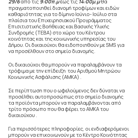
29/6
από τις
9:00π.μ
έως τις
14:00μ.μ
θα
πραγματοποιηθεί διανομή τροφίμων και ειδών
καθαριότητας για το δίμηνο Ιούνιο- Ιούλιο στα
πλαίσια του Επιχειρησιακού Προγράμματος
Επισιτιστικής Βοήθειας και Βασικής Υλικής
Συνδρομής (ΤΕΒΑ) στο χώρο του Κέντρου
κοινότητας και της κοινωνικής υπηρεσίας του
Δήμου. Οι δικαιούχοι θα ειδοποιηθούν με SMS για
να προσέλθουν στο σημείο διανομής.
Οι δικαιούχοι θα μπορούν να παραλαμβάνουν τα
τρόφιμα με την επίδειξη του Αριθμού Μητρώου
Κοινωνικής Ασφάλισης (ΑΜΚΑ) .
Σε περίπτωση που ο ωφελούμενος δεν δύναται να
προσέλθει αυτοπροσώπως στο σημείο διανομής
τα προϊόντα μπορούν να παραλαμβάνονται από
τρίτο πρόσωπο που θα φέρει το ΑΜΚΑ του
δικαιούχου .
Για περισσότερες πληροφορίες, οι ενδιαφερόμενοι
μπορούν να επικοινωνούν με το Κέντρο Κοινότητας