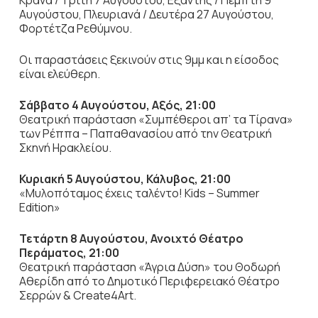
Κράνα / Τρίτη 7 Αυγούστου, Εξάντης / Πέμπτη 9
Αυγούστου, Πλευριανά / Δευτέρα 27 Αυγούστου,
Φορτέτζα Ρεθύμνου.
Οι παραστάσεις ξεκινούν στις 9μμ και η είσοδος
είναι ελεύθερη.
Σάββατο 4 Αυγούστου, Αξός, 21:00
Θεατρική παράσταση «Συμπέθεροι απ’ τα Τίρανα»
των Ρέππα – Παπαθανασίου από την Θεατρική
Σκηνή Ηρακλείου.
Κυριακή 5 Αυγούστου, Κάλυβος, 21:00
«Μυλοπόταμος έχεις ταλέντο! Kids – Summer
Edition»
Τετάρτη 8 Αυγούστου, Ανοιχτό Θέατρο
Περάματος, 21:00
Θεατρική παράσταση «Άγρια Δύση» του Θοδωρή
Αθερίδη από το Δημοτικό Περιφερειακό Θέατρο
Σερρών & Create4Art.