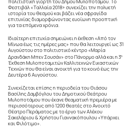
πολιτιστική γιορτή του Δήμου Μυλοποτάμου. Το
Φεστιβάλ «Ταλλαία 2018» συνεχίζει την πολυετή
ιστορία του θεσμού και βάζει νέα σφραγίδα
επιτυχίας διαμορφώνοντας ευοίωνη προοπτική
για τα επόμενα χρόνια.
Ιδιαίτερη επιτυχία σημειώνει η έκθεση «Από τον
Μίνωα έως τις ημέρες μας» που θα λειτουργεί ως 31
Αυγούστου στο πολιτιστικό κέντρο «Μαρία
Δρανδάκη Μπεν Σουσάν» στο Πάνορμο αλλά και η 3
η
Έκθεση Μυλοποταμιτών Καλλιτεχνών Εικαστικών
Τεχνών που θα είναι ανοικτή για το κοινό έως την
Δευτέρα 6 Αυγούστου.
Συνεχίζεται επίσης η περιοδεία του Θιάσου
Βασίλης Δαμβόγλου του Δημοτικού Θεάτρου
Μυλοποτάμου που έκανε θεαματική πρεμιέρα με
περισσότερους από 1200 θεατές στο Ανοιχτό
Θέατρο Περάματος με το έργο των Αλέκου
Σακελάριου & Χρήστου Γιαννακόπουλου «Υπάρχει
και Φιλότιμο».