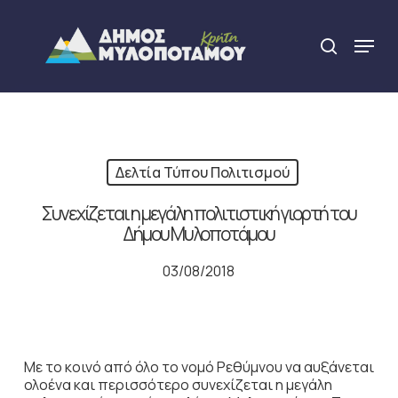
Skip
to
Menu
search
main
Close
content
Menu
Δελτία Τύπου Πολιτισμού
Συνεχίζεται η μεγάλη πολιτιστική γιορτή του
Δήμου Μυλοποτάμου
03/08/2018
Με το κοινό από όλο το νομό Ρεθύμνου να αυξάνεται
ολοένα και περισσότερο συνεχίζεται η μεγάλη