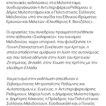
επετειακές εκδηλώσεις στο Μυλοπόταμο,
συνδιοργάνωσαν η Αντιπεριφέρεια Ρεθύμνου, ο
Δήμος Μυλοποτάμου και ο Πολιτιστικός Σύλλογος
Μελιδονίου υπό την αιγίδα του Εθνικού Ιδρύματος
Ερευνών και Μελετών «Ελευθέριος Κ. Βενιζέλος».
Οι εργασίες του συνεδρίου πραγματοποιήθηκαν
στην αίθουσα «Σχολαρχείο» του οικισμού
Μελιδονίου, χώρο ιστορικό, που φιλοξένησε τ
η
Γενική Επαναστατική Συνέλευση των Κρητών, η
οποία αποδέχτηκε ομόφωνα τη λύση της αυτονομίας
και που τελικά οδήγησε στην λύση του Κρητικού
Ζητήματος, δηλαδή, στην Ένωση της Κρήτης με την
ελεύθερη Ελλάδα.
Χαιρετισμό στην εκδήλωση απεύθυναν ο
Σεβασμιότατος Μητροπολίτης Ρεθύμνης και
Αυλοποτάμου κ.κ. Ευγένιος, η
Αντιπεριφερειάρχης
Ρεθύμνου κ. Μαρία Λιονή, ο Δήμαρχος Μυλοποτάμου
κ. Δημήτρης Κόκκινος, η Πρόεδρος του Πολιτιστικού
Συλλόγου Μελιδονίου κ. Εύα Βουκάλη και ο Γενικός