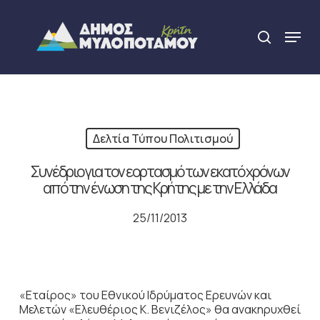
Skip
to
Menu
search
main
Close
content
Menu
Δελτία Τύπου Πολιτισμού
Συνέδριο για τον εορτασμό των εκατό χρόνων
από την ένωση της Κρήτης με την Ελλάδα
25/11/2013
«Εταίρος» του Εθνικού Ιδρύματος Ερευνών και
Μελετών «Ελευθέριος Κ. Βενιζέλος» θα ανακηρυχθεί