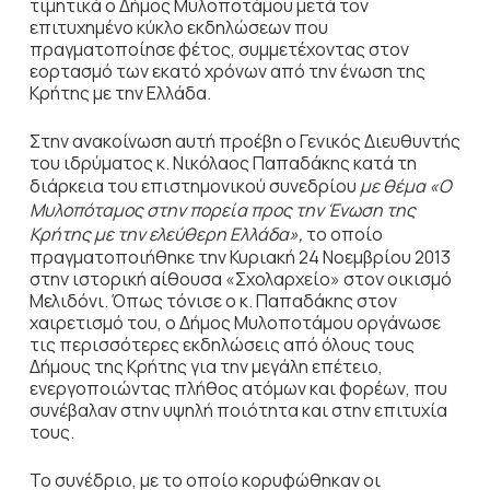
τιμητικά ο Δήμος Μυλοποτάμου μετά τον
επιτυχημένο κύκλο εκδηλώσεων που
πραγματοποίησε φέτος, συμμετέχοντας στον
εορτασμό των εκατό χρόνων από την ένωση της
Κρήτης με την Ελλάδα.
Στην ανακοίνωση αυτή προέβη ο Γενικός Διευθυντής
του ιδρύματος κ. Νικόλαος Παπαδάκης κατά τη
διάρκεια του επιστημονικού συνεδρίου
με θέμα «Ο
Μυλοπόταμος στην πορεία προς την Ένωση της
Κρήτης με την ελεύθερη Ελλάδα»,
το οποίο
πραγματοποιήθηκε την Κυριακή 24 Νοεμβρίου 2013
στην ιστορική αίθουσα «Σχολαρχείο» στον οικισμό
Μελιδόνι. Όπως τόνισε ο κ. Παπαδάκης στον
χαιρετισμό του, ο Δήμος Μυλοποτάμου οργάνωσε
τις περισσότερες εκδηλώσεις από όλους τους
Δήμους της Κρήτης για την μεγάλη επέτειο,
ενεργοποιώντας πλήθος ατόμων και φορέων, που
συνέβαλαν στην υψηλή ποιότητα και στην επιτυχία
τους.
Το συνέδριο, με το οποίο κορυφώθηκαν οι