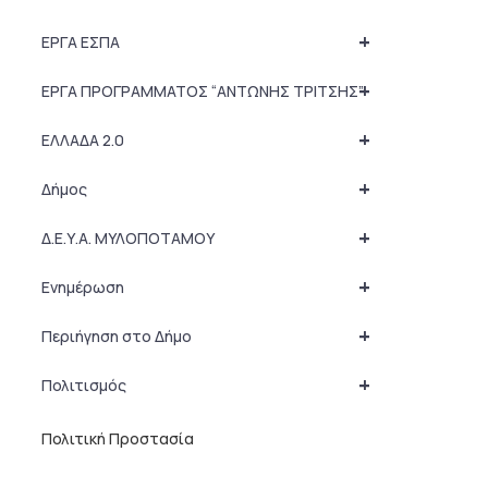
+
ΕΡΓΑ ΕΣΠΑ
+
ΕΡΓΑ ΠΡΟΓΡΑΜΜΑΤΟΣ “ΑΝΤΩΝΗΣ ΤΡΙΤΣΗΣ”
+
ΕΛΛΑΔΑ 2.0
+
Δήμος
+
Δ.Ε.Υ.Α. ΜΥΛΟΠΟΤΑΜΟΥ
+
Ενημέρωση
+
Περιήγηση στο Δήμο
+
Πολιτισμός
Πολιτική Προστασία