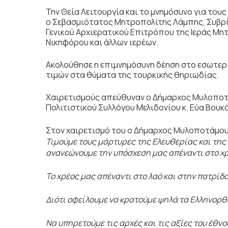
Την Θεία Λειτουργία και το μνημόσυνο για το
ο Σεβασμιότατος Μητροπολίτης Λάμπης, Συβρίτ
Γενικού Αρχιερατικού Επιτρόπου της Ιεράς Μ
Νικηφόρου και άλλων ιερέων.
Ακολούθησε η επιμνημόσυνη δέηση στο εσωτερι
τιμών στα θύματα της τουρκικής θηριωδίας.
Χαιρετισμούς απεύθυναν ο Δήμαρχος Μυλοποτά
Πολιτιστικού Συλλόγου Μελιδονίου κ. Εύα Βουκ
Στον χαιρετισμό του ο Δήμαρχος Μυλοποτάμου
Τιμούμε τους μάρτυρες της Ελευθερίας και της
ανανεώνουμε την υπόσχεση μας απέναντι στο χρ
Το χρέος μας απέναντι στο λαό και στην πατρίδα
Διότι οφείλουμε να κρατούμε ψηλά τα Ελληνορθ
Να υπηρετούμε τις αρχές και τις αξίες του έθνο