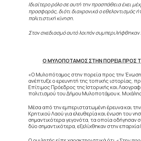
Ιδιαίτερο ρόλο σε αυτή την προσπάθεια έχει μέχ
προσφοράς, διότι διαχρονικά ο εθελοντισμός ή
πολιτιστική κίνηση.
Στον σχεδιασμό αυτό λοιπόν συμπεριλήφθηκαν κ
Ο ΜΥΛΟΠΟΤΑΜΟΣ ΣΤΗΝ ΠΟΡΕΙΑ ΠΡΟΣ Τ
«Ο Μυλοπόταμος στην πορεία προς την Ένωση τ
ανέπτυξε ο ερευνητή της τοπικής ιστορίας, π
Επίτιμος Πρόεδρος της Ιστορικής και Λαογραφ
πολιτισμού του Δήμου Μυλοποτάμου κ. Μιχάλη
Μέσα από την εμπεριστατωμένη έρευνα και την
Κρητικού Λαού για ελευθερία και ένωση του νησ
σημαντικότερα γεγονότα, τα οποία οδήγησαν στ
δύο σημαντικότερα, εξελίχθηκαν στην επαρχί
Ο ομιλητής είπε χαρακτηριστικά ότι
«Στην πορε