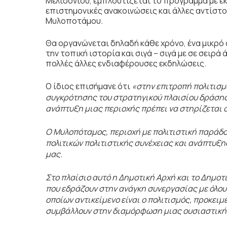
Μελιδονίου, εμπλουτίζεται το πρόγραμμα με 
επιστημονικές ανακοινώσεις και άλλες αντίστ
Μυλοποτάμου.
Θα οργανώνεται δηλαδή κάθε χρόνο, ένα μικρό σ
την τοπική ιστορία και σιγά – σιγά με σε σει
πολλές άλλες ενδιαφέρουσες εκδηλώσεις.
Ο ίδιος επισήμανε ότι
«στην επιτροπή πολιτισμο
συγκρότησης του στρατηγικού πλαισίου δράσης, 
ανάπτυξη μιας περιοχής πρέπει να στηρίζεται 
Ο Μυλοπόταμος, περιοχή με πολιτιστική παράδο
πολιτικών πολιτιστικής συνέχειας και ανάπτυξη
μας.
Στο πλαίσιο αυτό η Δημοτική Αρχή και το Δημο
που εδράζουν στην ανάγκη συνεργασίας με όλους
οποίων αντικείμενο είναι ο πολιτισμός, προκειμέ
συμβάλλουν στην διαμόρφωση μιας ουσιαστική