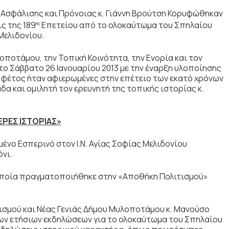
 Ασφάλισης και Πρόνοιας κ. Γιάννη Βρούτση Κορυφώθηκαν
ς της 189
Επετείου από το ολοκαύτωμα του Σπηλαίου
ης
Μελιδονίου.
ποτάμου, την Τοπική Κοινότητα, την Ενορία και τον
 το Σάββατο 26 Ιανουαρίου 2013 με την έναρξη υλοποίησης
υ φέτος ήταν αφιερωμένες στην επέτειο των εκατό χρόνων
δα και ομιλητή τον ερευνητή της τοπικής ιστορίας κ.
ΡΕΣ ΙΣΤΟΡΙΑΣ»
ένο Εσπερινό στον Ι.Ν. Αγίας Σοφίας Μελιδονίου
όνι.
 οποία πραγματοποιήθηκε στην «Αποθήκη Πολιτισμού»
ισμού και Νέας Γενιάς Δήμου Μυλοποτάμου κ. Μανούσο
 των ετήσιων εκδηλώσεων για το ολοκαύτωμα του Σπηλαίου