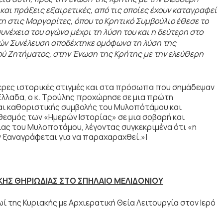
αι πράξεις εξαιρετικές, από τις οποίες έχουν καταγραφεί
η στις Μαργαρίτες, όπου το Κρητικό Συμβούλιο έθεσε το
υνέχεια του αγώνα μέχρι τη λύση του και η δεύτερη στο
τών Συνέλευση αποδέχτηκε ομόφωνα τη λύση της
ού Ζητήματος, στην Ένωση της Κρήτης με την ελεύθερη
ερες ιστορικές στιγμές και στα πρόσωπα που σημάδεψαν
Έλλαδα, ο κ. Τρούλης προχώρησε σε μια πρώτη
αι καθοριστικής συμβολής του Μυλοπότάμου και
 θεσμός των «Ημερών Ιστορίας» σε μια σοβαρή και
ας του Μυλοποτάμου, λέγοντας συγκεκριμένα ότι «η
ν ξαναγράφεται για να παραχαραχθεί.»|
ΚΗΣ ΘΗΡΙΩΔΙΑΣ ΣΤΟ ΣΠΗΛΑΙΟ ΜΕΛΙΔΟΝΙΟΥ
ί της Κυριακής με Αρχιερατική Θεία Λειτουργία στον Ιερό