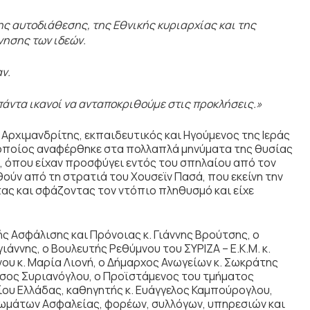
ης αυτοδιάθεσης, της Εθνικής κυριαρχίας και της
νησης των ιδεών.
ν.
ε πάντα ικανοί να ανταποκριθούμε στις προκλήσεις.»
 Αρχιμανδρίτης, εκπαιδευτικός και Ηγούμενος της Ιεράς
οποίος αναφέρθηκε στα πολλαπλά μηνύματα της θυσίας
4, όπου είχαν προσφύγει εντός του σπηλαίου από τον
ούν από τη στρατιά του Χουσεϊν Πασά, που εκείνη την
ς και σφάζοντας τον ντόπιο πληθυσμό και είχε
ς Ασφάλισης και Πρόνοιας κ. Γιάννης Βρούτσης, ο
ιάννης, ο Βουλευτής Ρεθύμνου του ΣΥΡΙΖΑ – Ε.Κ.Μ. κ.
ου κ. Μαρία Λιονή, ο Δήμαρχος Ανωγείων κ. Σωκράτης
άσος Συριανόγλου, ο Προϊστάμενος του τμήματος
ου Ελλάδας, καθηγητής κ. Ευάγγελος Καμπούρογλου,
ωμάτων Ασφαλείας, φορέων, συλλόγων, υπηρεσιών και