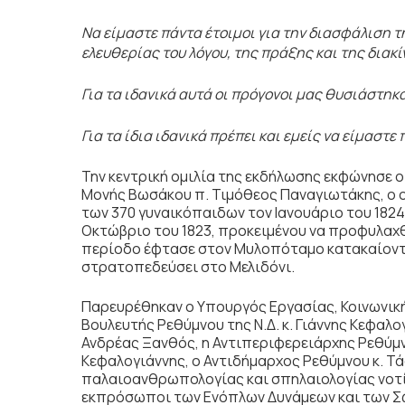
Να είμαστε πάντα έτοιμοι για την διασφάλιση τ
ελευθερίας του λόγου, της πράξης και της διακί
Για τα ιδανικά αυτά οι πρόγονοι μας θυσιάστηκα
Για τα ίδια ιδανικά πρέπει και εμείς να είμαστ
Την κεντρική ομιλία της εκδήλωσης εκφώνησε ο
Μονής Βωσάκου π. Τιμόθεος Παναγιωτάκης, ο 
των 370 γυναικόπαιδων τον Ιανουάριο του 182
Οκτώβριο του 1823, προκειμένου να προφυλαχθ
περίοδο έφτασε στον Μυλοπόταμο κατακαίοντα
στρατοπεδεύσει στο Μελιδόνι.
Παρευρέθηκαν ο Υπουργός Εργασίας, Κοινωνική
Βουλευτής Ρεθύμνου της Ν.Δ. κ. Γιάννης Κεφαλογ
Ανδρέας Ξανθός, η Αντιπεριφερειάρχης Ρεθύμν
Κεφαλογιάννης, ο Αντιδήμαρχος Ρεθύμνου κ. Τ
παλαιοανθρωπολογίας και σπηλαιολογίας νοτί
εκπρόσωποι των Ενόπλων Δυνάμεων και των Σ