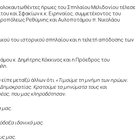
υς ολοκαυτωθέντες ήρωες του Σπηλαίου Μελιδονίου τέλεσε
ου και Σφακίων κ.κ. Ειρηναίος, συμμετέχοντος του
ητροπόλεως Ρεθύμνης και Αυλοποτάμου π. Νικολάου
κού του ιστορικού σπηλαίου και η τελετή απόδοσης των
μου κ. Δημήτρης Κόκκινος και η Πρόεδρος του
άλη.
 είπε μεταξύ άλλων ότι
«Τιμούμε τη μνήμη των ηρώων.
 Δημοκρατίας. Κρατούμε τα μηνύματα τους και
έος, που μας κληροδότησαν.
 μας.
όδοξα ιδανικά μας.
υς μας.