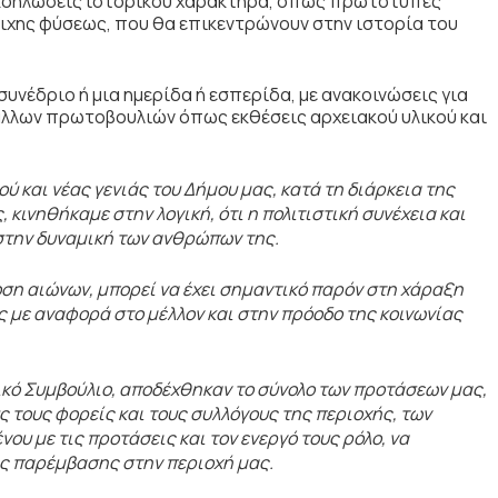
εκδηλώσεις ιστορικού χαρακτήρα, όπως πρωτότυπες
οιχης φύσεως, που θα επικεντρώνουν στην ιστορία του
υνέδριο ή μια ημερίδα ή εσπερίδα, με ανακοινώσεις για
ρά άλλων πρωτοβουλιών όπως εκθέσεις αρχειακού υλικού και
ύ και νέας γενιάς του Δήμου μας, κατά τη διάρκεια της
κινηθήκαμε στην λογική, ότι η πολιτιστική συνέχεια και
στην δυναμική των ανθρώπων της.
ση αιώνων, μπορεί να έχει σημαντικό παρόν στη χάραξη
ς με αναφορά στο μέλλον και στην πρόοδο της κοινωνίας
τικό Συμβούλιο, αποδέχθηκαν το σύνολο των προτάσεων μας,
 τους φορείς και τους συλλόγους της περιοχής, των
νου με τις προτάσεις και τον ενεργό τους ρόλο, να
ς παρέμβασης στην περιοχή μας.