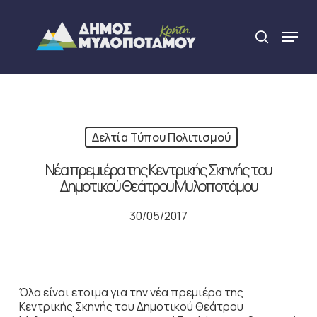
Skip
to
Menu
search
main
Close
content
Menu
Δελτία Τύπου Πολιτισμού
Νέα πρεμιέρα της Κεντρικής Σκηνής του
Δημοτικού Θεάτρου Μυλοποτάμου
30/05/2017
Όλα είναι ετοιμα για την νέα πρεμιέρα της
Κεντρικής Σκηνής του Δημοτικού Θεάτρου