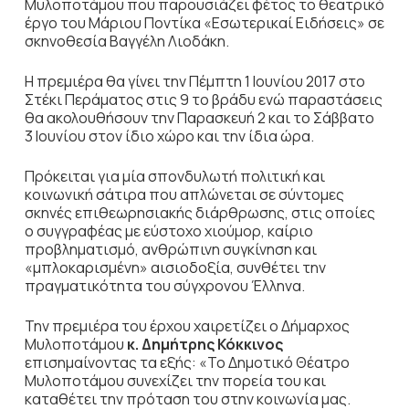
Μυλοποτάμου που παρουσιάζει φέτος το θεατρικό
έργο του Μάριου Ποντίκα «Εσωτερικαί Ειδήσεις» σε
σκηνοθεσία Βαγγέλη Λιοδάκη.
Η πρεμιέρα θα γίνει την Πέμπτη 1 Ιουνίου 2017 στο
Στέκι Περάματος στις 9 το βράδυ ενώ παραστάσεις
θα ακολουθήσουν την Παρασκευή 2 και το Σάββατο
3 Ιουνίου στον ίδιο χώρο και την ίδια ώρα.
Πρόκειται για μία σπονδυλωτή πολιτική και
κοινωνική σάτιρα που απλώνεται σε σύντομες
σκηνές επιθεωρησιακής διάρθρωσης, στις οποίες
ο συγγραφέας με εύστοχο χιούμορ, καίριο
προβληματισμό, ανθρώπινη συγκίνηση και
«μπλοκαρισμένη» αισιοδοξία, συνθέτει την
πραγματικότητα του σύγχρονου Έλληνα.
Την πρεμιέρα του έρχου χαιρετίζει ο Δήμαρχος
Μυλοποτάμου
κ. Δημήτρης Κόκκινος
επισημαίνοντας τα εξής: «Το Δημοτικό Θέατρο
Μυλοποτάμου συνεχίζει την πορεία του και
καταθέτει την πρόταση του στην κοινωνία μας.