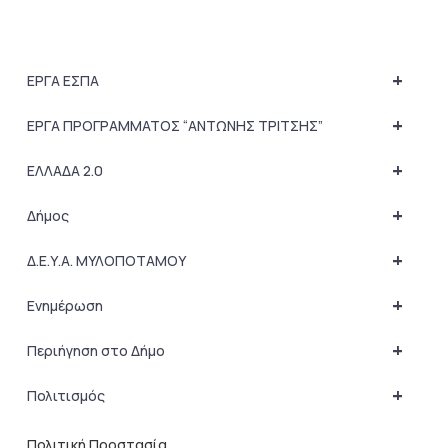
+
ΕΡΓΑ ΕΣΠΑ
+
ΕΡΓΑ ΠΡΟΓΡΑΜΜΑΤΟΣ “ΑΝΤΩΝΗΣ ΤΡΙΤΣΗΣ”
+
ΕΛΛΑΔΑ 2.0
+
Δήμος
+
Δ.Ε.Υ.Α. ΜΥΛΟΠΟΤΑΜΟΥ
+
Ενημέρωση
+
Περιήγηση στο Δήμο
+
Πολιτισμός
Πολιτική Προστασία