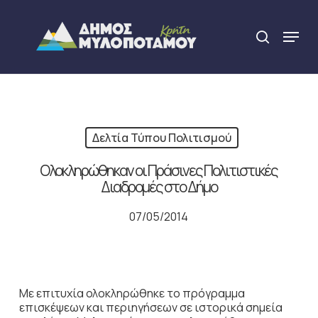
Skip
to
Menu
search
main
Close
content
Menu
Δελτία Τύπου Πολιτισμού
Ολοκληρώθηκαν οι Πράσινες Πολιτιστικές
Διαδρομές στο Δήμο
07/05/2014
Με επιτυχία ολοκληρώθηκε το πρόγραμμα
επισκέψεων και περιηγήσεων σε ιστορικά σημεία