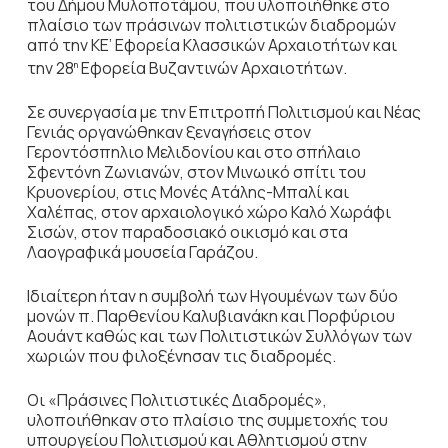
του Δήμου Μυλοποτάμου, που υλοποιήθηκε στο
πλαίσιο των πράσινων πολιτιστικών διαδρομών
από την ΚΕ’ Εφορεία Κλασσικών Αρχαιοτήτων και
την 28
Εφορεία Βυζαντινών Αρχαιοτήτων.
η
Σε συνεργασία με την Επιτροπή Πολιτισμού και Νέας
Γενιάς οργανώθηκαν ξεναγήσεις στον
Γεροντόσπηλιο Μελιδονίου και στο σπήλαιο
Σφεντόνη Ζωνιανών, στον Μινωικό σπίτι του
Κρυονερίου, στις Μονές Ατάλης-Μπαλί και
Χαλέπας, στον αρχαιολογικό χώρο Καλό Χωράφι
Σισών, στον παραδοσιακό οικισμό και στα
Λαογραφικά μουσεία Γαράζου.
Ιδιαίτερη ήταν η συμβολή των Ηγουμένων των δύο
μονών π. Παρθενίου Καλυβιανάκη και Πορφύριου
Αουάντ καθώς και των Πολιτιστικών Συλλόγων των
χωριών που φιλοξένησαν τις διαδρομές.
Οι «Πράσινες Πολιτιστικές Διαδρομές»,
υλοποιήθηκαν στο πλαίσιο της συμμετοχής του
υπουργείου Πολιτισμού και Αθλητισμού στην