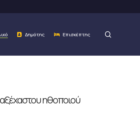
search
λικό
Δημότης
Επισκέπτης
υ αξέχαστου ηθοποιού