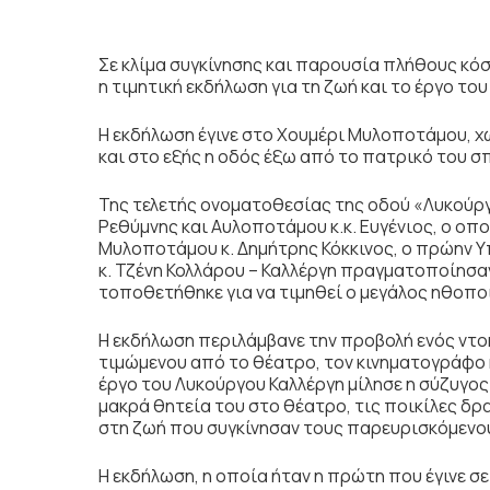
Σε κλίμα συγκίνησης και παρουσία πλήθους κ
η τιμητική εκδήλωση για τη ζωή και το έργο τ
Η εκδήλωση έγινε στο Χουμέρι Μυλοποτάμου, χω
και στο εξής η οδός έξω από το πατρικό του σπ
Της τελετής ονοματοθεσίας της οδού «Λυκούργ
Ρεθύμνης και Αυλοποτάμου κ.κ. Ευγένιος, ο οπ
Μυλοποτάμου κ. Δημήτρης Κόκκινος, ο πρώην Υ
κ. Τζένη Κολλάρου – Καλλέργη πραγματοποίησ
τοποθετήθηκε για να τιμηθεί ο μεγάλος ηθοποι
Η εκδήλωση περιλάμβανε την προβολή ενός ντοκ
τιμώμενου από το θέατρο, τον κινηματογράφο 
έργο του Λυκούργου Καλλέργη μίλησε η σύζυγος
μακρά θητεία του στο θέατρο, τις ποικίλες δρ
στη ζωή που συγκίνησαν τους παρευρισκόμενο
Η εκδήλωση, η οποία ήταν η πρώτη που έγινε σε