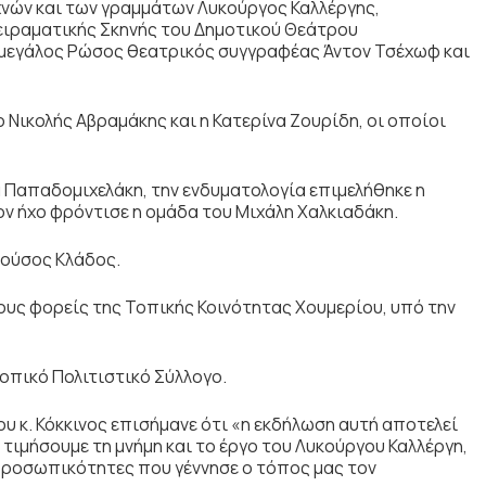
εχνών και των γραμμάτων Λυκούργος Καλλέργης,
ιραματικής Σκηνής του Δημοτικού Θεάτρου
μεγάλος Ρώσος θεατρικός συγγραφέας Άντον Τσέχωφ και
 Νικολής Αβραμάκης και η Κατερίνα Ζουρίδη, οι οποίοι
 Παπαδομιχελάκη, την ενδυματολογία επιμελήθηκε η
ον ήχο φρόντισε η ομάδα του Μιχάλη Χαλκιαδάκη.
νούσος Κλάδος.
υς φορείς της Τοπικής Κοινότητας Χουμερίου, υπό την
πικό Πολιτιστικό Σύλλογο.
 κ. Κόκκινος επισήμανε ότι «η εκδήλωση αυτή αποτελεί
 τιμήσουμε τη μνήμη και το έργο του Λυκούργου Καλλέργη,
προσωπικότητες που γέννησε ο τόπος μας τον