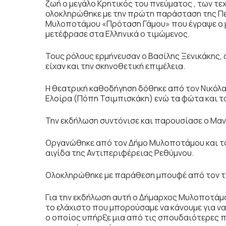
ζωή ο μεγάλο Κρητικός του πνεύματος , των τ
ολοκληρώθηκε με την πρώτη παράσταση της Πε
Μυλοποτάμου «Πρόταση Γάμου» που έγραψε ο 
μετέφρασε στα Ελληνικά ο τιμώμενος.
Τους ρόλους ερμήνευσαν ο Βασίλης Ξενικάκης, ο
είχαν και την σκηνοθετική επιμέλεια.
Η θεατρική καθοδήγηση δόθηκε από τον Νικόλα
Ελοίρα (Πόπη Τσιμπισκάκη) ενώ τα φώτα και τ
Την εκδήλωση συντόνισε και παρουσίασε ο Μα
Οργανώθηκε από τον Δήμο Μυλοποτάμου και το
αιγίδα της Αντιπεριφέρειας Ρεθύμνου.
Ολοκληρώθηκε με παράθεση μπουφέ από τον το
Για την εκδήλωση αυτή ο Δήμαρχος Μυλοποτάμου
το ελάχιστο που μπορούσαμε να κάνουμε για να
ο οποίος υπήρξε μια από τις σπουδαιότερες 