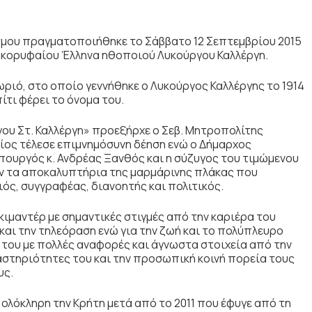
όσμου πραγματοποιήθηκε το Σάββατο 12 Σεπτεμβρίου 2015
ου κορυφαίου Έλληνα ηθοποιού Λυκούργου Καλλέργη.
ριό, στο οποίο γεννήθηκε ο Λυκούργος Καλλέργης το 1914
ίτι φέρει το όνομα του.
ου Στ. Καλλέργη» προεξήρχε ο Σεβ. Μητροπολίτης
οίος τέλεσε επιμνημόσυνη δέηση ενώ ο Δήμαρχος
πουργός κ. Ανδρέας Ξανθός και η σύζυγος του τιμώμενου
αν τα αποκαλυπτήρια της μαρμάρινης πλάκας που
ός, συγγραφέας, διανοητής και πολιτικός.
ιμαντέρ με σημαντικές στιγμές από την καριέρα του
και την τηλεόραση ενώ για την ζωή και το πολύπλευρο
 του με πολλές αναφορές και άγνωστα στοιχεία από την
αστηριότητες του και την προσωπική κοινή πορεία τους
υς.
 ολόκληρη την Κρήτη μετά από το 2011 που έφυγε από τη