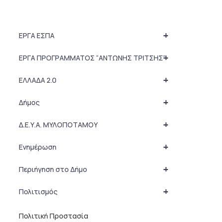
+
ΕΡΓΑ ΕΣΠΑ
+
ΕΡΓΑ ΠΡΟΓΡΑΜΜΑΤΟΣ “ΑΝΤΩΝΗΣ ΤΡΙΤΣΗΣ”
+
ΕΛΛΑΔΑ 2.0
+
Δήμος
+
Δ.Ε.Υ.Α. ΜΥΛΟΠΟΤΑΜΟΥ
+
Ενημέρωση
+
Περιήγηση στο Δήμο
+
Πολιτισμός
Πολιτική Προστασία