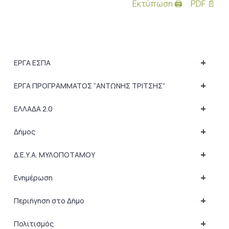
Εκτύπωση 🖨
PDF 📄
+
ΕΡΓΑ ΕΣΠΑ
+
ΕΡΓΑ ΠΡΟΓΡΑΜΜΑΤΟΣ “ΑΝΤΩΝΗΣ ΤΡΙΤΣΗΣ”
+
ΕΛΛΑΔΑ 2.0
+
Δήμος
+
Δ.Ε.Υ.Α. ΜΥΛΟΠΟΤΑΜΟΥ
+
Ενημέρωση
+
Περιήγηση στο Δήμο
+
Πολιτισμός