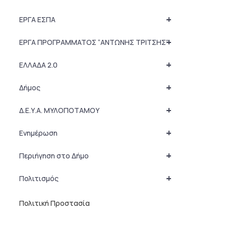
+
ΕΡΓΑ ΕΣΠΑ
+
ΕΡΓΑ ΠΡΟΓΡΑΜΜΑΤΟΣ “ΑΝΤΩΝΗΣ ΤΡΙΤΣΗΣ”
+
ΕΛΛΑΔΑ 2.0
+
Δήμος
+
Δ.Ε.Υ.Α. ΜΥΛΟΠΟΤΑΜΟΥ
+
Ενημέρωση
+
Περιήγηση στο Δήμο
+
Πολιτισμός
Πολιτική Προστασία