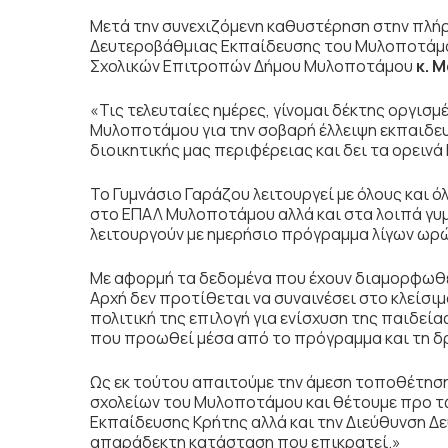
Μετά την συνεχιζόμενη καθυστέρηση στην πλή
Δευτεροβάθμιας Εκπαίδευσης του Μυλοποτάμου
Σχολικών Επιτροπών Δήμου Μυλοποτάμου
κ. 
«Τις τελευταίες ημέρες, γίνομαι δέκτης οργισ
Μυλοποτάμου για την σοβαρή έλλειψη εκπαιδευτ
διοικητικής μας περιφέρειας και δει τα ορεινά 
Το Γυμνάσιο Γαράζου λειτουργεί με όλους και 
στο ΕΠΑΛ Μυλοποτάμου αλλά και στα λοιπά γυμν
λειτουργούν με ημερήσιο πρόγραμμα λίγων ωρ
Με αφορμή τα δεδομένα που έχουν διαμορφωθε
Αρχή δεν προτίθεται να συναινέσει στο κλείσι
πολιτική της επιλογή για ενίσχυση της παιδεία
που προωθεί μέσα από το πρόγραμμα και τη δ
Ως εκ τούτου απαιτούμε την άμεση τοποθέτηση
σχολείων του Μυλοποτάμου και θέτουμε προ τ
Εκπαίδευσης Κρήτης αλλά και την Διεύθυνση Δ
απαράδεκτη κατάσταση που επικρατεί.»