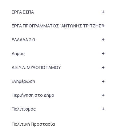
+
ΕΡΓΑ ΕΣΠΑ
+
ΕΡΓΑ ΠΡΟΓΡΑΜΜΑΤΟΣ “ΑΝΤΩΝΗΣ ΤΡΙΤΣΗΣ”
+
ΕΛΛΑΔΑ 2.0
+
Δήμος
+
Δ.Ε.Υ.Α. ΜΥΛΟΠΟΤΑΜΟΥ
+
Ενημέρωση
+
Περιήγηση στο Δήμο
+
Πολιτισμός
Πολιτική Προστασία