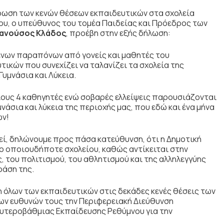
ρωση των κενών θέσεων εκπαιδευτικών στα σχολεία
, ο υπεύθυνος του τομέα Παιδείας και Πρόεδρος των
Μανούσος Κλάδος
, προέβη στην εξής δήλωση:
μένων παραπόνων από γονείς και μαθητές του
ικών που συνεχίζει να ταλανίζει τα σχολεία της
Γυμνάσια και Λύκεια.
όλους 4 καθηγητές ενώ σοβαρές ελλείψεις παρουσιάζονται
άσια και λύκεια της περιοχής μας, που εδώ και ένα μήνα
ών!
ί, δηλώνουμε προς πάσα κατεύθυνση, ότι η Δημοτική
μο οποιουδήποτε σχολείου, καθώς αντίκειται στην
ς, του πολιτισμού, του αθλητισμού και της αλληλεγγύης
ράση της.
 όλων των εκπαιδευτικών στις δεκάδες κενές θέσεις των
ων ευθυνών τους την Περιφερειακή Διεύθυνση
ευτεροβάθμιας Εκπαίδευσης Ρεθύμνου για την