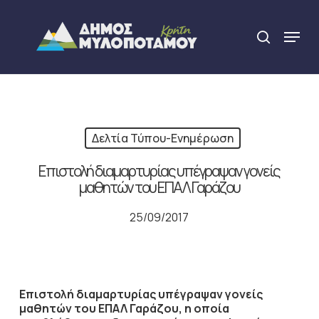
Skip
to
Menu
search
main
Close
content
Menu
Δελτία Τύπου-Ενημέρωση
Επιστολή διαμαρτυρίας υπέγραψαν γονείς
μαθητών του ΕΠΑΛ Γαράζου
25/09/2017
Επιστολή διαμαρτυρίας υπέγραψαν γονείς
μαθητών του ΕΠΑΛ Γαράζου, η οποία