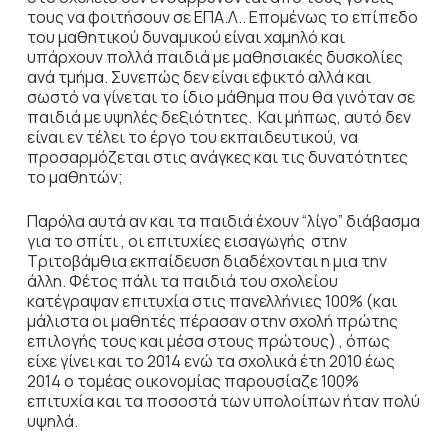
τους να φοιτήσουν σε ΕΠΑ.Λ.. Επομένως το επίπεδο
του μαθητικού δυναμικού είναι χαμηλό και
υπάρχουν πολλά παιδιά με μαθησιακές δυσκολίες
ανά τμήμα. Συνεπώς δεν είναι εφικτό αλλά και
σωστό να γίνεται το ίδιο μάθημα που θα γινόταν σε
παιδιά με υψηλές δεξιότητες. Και μήπως, αυτό δεν
είναι εν τέλει το έργο του εκπαιδευτικού, να
προσαρμόζεται στις ανάγκες και τις δυνατότητες
το μαθητών;
Παρόλα αυτά αν και τα παιδιά έχουν “λίγο” διάβασμα
για το σπίτι , οι επιτυχίες εισαγωγής στην
Τριτοβάμθια εκπαίδευση διαδέχονται η μια την
άλλη. Φέτος πάλι τα παιδιά του σχολείου
κατέγραψαν επιτυχία στις πανελλήνιες 100% (και
μάλιστα οι μαθητές πέρασαν στην σχολή πρώτης
επιλογής τους και μέσα στους πρώτους) , όπως
είχε γίνει και το 2014 ενώ τα σχολικά έτη 2010 έως
2014 ο τομέας οικονομίας παρουσίαζε 100%
επιτυχία και τα ποσοστά των υπολοίπων ήταν πολύ
υψηλά.