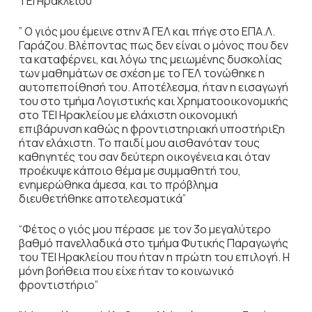
ΤΕΙ Ηρακλείου”
” Ο γιός μου έμεινε στην Ά ΓΕΛ και πήγε στο ΕΠΑ.Λ.
Γαράζου. Βλέποντας πως δεν είναι ο μόνος που δεν
τα καταφέρνει, και λόγω της μειωμένης δυσκολίας
των μαθημάτων σε σχέση με το ΓΕΛ τονώθηκε η
αυτοπεποίθησή του. Αποτέλεσμα, ήταν η εισαγωγή
του στο τμήμα Λογιστικής και Χρηματοοικονομικής
στο ΤΕΙ Ηρακλείου με ελάχιστη οικονομική
επιβάρυνση καθώς η φροντιστηριακή υποστήριξη
ήταν ελάχιστη. Το παιδί μου αισθανόταν τους
καθηγητές του σαν δεύτερη οικογένεια και όταν
προέκυψε κάποιο θέμα με συμμαθητή του,
ενημερώθηκα άμεσα, και το πρόβλημα
διευθετήθηκε αποτελεσματικά”
“Φέτος ο γιός μου πέρασε με τον 3ο μεγαλύτερο
βαθμό πανελλαδικά στο τμήμα Φυτικής Παραγωγής
του TEI Ηρακλείου που ήταν η πρώτη του επιλογή. Η
μόνη βοήθεια που είχε ήταν το κοινωνικό
φροντιστήριο”