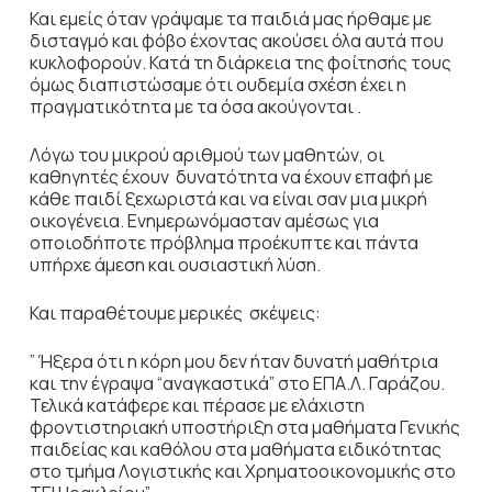
Και εμείς όταν γράψαμε τα παιδιά μας ήρθαμε με
δισταγμό και φόβο έχοντας ακούσει όλα αυτά που
κυκλοφορούν. Κατά τη διάρκεια της φοίτησής τους
όμως διαπιστώσαμε ότι ουδεμία σχέση έχει η
πραγματικότητα με τα όσα ακούγονται .
Λόγω του μικρού αριθμού των μαθητών, οι
καθηγητές έχουν δυνατότητα να έχουν επαφή με
κάθε παιδί ξεχωριστά και να είναι σαν μια μικρή
οικογένεια. Ενημερωνόμασταν αμέσως για
οποιοδήποτε πρόβλημα προέκυπτε και πάντα
υπήρχε άμεση και ουσιαστική λύση.
Και παραθέτουμε μερικές σκέψεις:
” Ήξερα ότι η κόρη μου δεν ήταν δυνατή μαθήτρια
και την έγραψα “αναγκαστικά” στο ΕΠΑ.Λ. Γαράζου.
Τελικά κατάφερε και πέρασε με ελάχιστη
φροντιστηριακή υποστήριξη στα μαθήματα Γενικής
παιδείας και καθόλου στα μαθήματα ειδικότητας
στο τμήμα Λογιστικής και Χρηματοοικονομικής στο