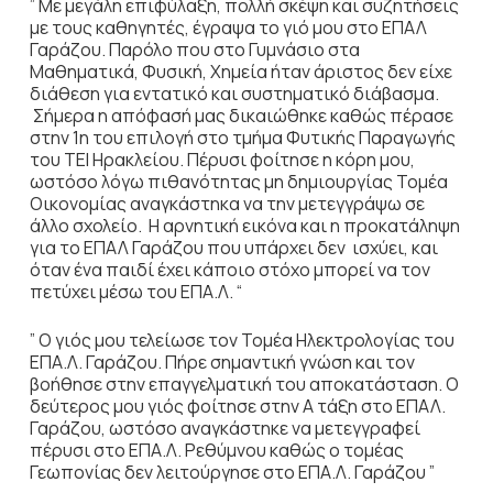
” Με μεγάλη επιφύλαξη, πολλή σκέψη και συζητήσεις
με τους καθηγητές, έγραψα το γιό μου στο ΕΠΑΛ
Γαράζου. Παρόλο που στο Γυμνάσιο στα
Μαθηματικά, Φυσική, Χημεία ήταν άριστος δεν είχε
διάθεση για εντατικό και συστηματικό διάβασμα.
Σήμερα η απόφασή μας δικαιώθηκε καθώς πέρασε
στην 1η του επιλογή στο τμήμα Φυτικής Παραγωγής
του ΤΕΙ Ηρακλείου. Πέρυσι φοίτησε η κόρη μου,
ωστόσο λόγω πιθανότητας μη δημιουργίας Τομέα
Οικονομίας αναγκάστηκα να την μετεγγράψω σε
άλλο σχολείο. Η αρνητική εικόνα και η προκατάληψη
για το ΕΠΑΛ Γαράζου που υπάρχει δεν ισχύει, και
όταν ένα παιδί έχει κάποιο στόχο μπορεί να τον
πετύχει μέσω του ΕΠΑ.Λ. “
” Ο γιός μου τελείωσε τον Τομέα Ηλεκτρολογίας του
ΕΠΑ.Λ. Γαράζου. Πήρε σημαντική γνώση και τον
βοήθησε στην επαγγελματική του αποκατάσταση. Ο
δεύτερος μου γιός φοίτησε στην Α τάξη στο ΕΠΑΛ.
Γαράζου, ωστόσο αναγκάστηκε να μετεγγραφεί
πέρυσι στο ΕΠΑ.Λ. Ρεθύμνου καθώς ο τομέας
Γεωπονίας δεν λειτούργησε στο ΕΠΑ.Λ. Γαράζου ”