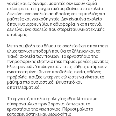
γονείς και εν δυνάμει μαθητές δεν έχουν καμία
σχέση με το τι πραγματικά συμβαίνει στο σχολείο.
Δεν είναι ένα σχολείο ασυδοσίας και τεμπελιάς για
μαθητές και για καθηγητές. Δεν είναι ένα σχολείο
όπου κυριαρχεί η βία, η αδιαφορία, η καπετανιά.
Δεν είναι ένα σχολείο που στερείται υλικοτεχνικής
υποδομής.
Με τη συμβολή του δήμου το σχολείο έχει αποκτήσει
υλικοτεχνική υποδομή που θα τη ζήλευαν και τα
“καλά” σχολεία των πόλεων. Το εργαστήριο της
πληροφορικής εξοπλίστηκε πέρυσι με νέες μονάδες
Ηλεκτρονικών Υπολογιστών, στις τάξεις υπάρχουν
εγκατεστημένοι βιντεοπροβολείς, ηχεία, οθόνες
προβολής, πρίζες ιντερνετ κτλ ώστε να γίνεται το
μάθημα πιο ουσιαστικό, ελκυστικό και
αποτελεσματικό.
Το εργαστήριο ηλεκτρολογίας εξοπλίστηκε με
σύγχρονα υλικά πριν 2 χρόνια, όπως και το
εργαστήριο της γεωπονίας. Πέρυσι μάλιστα
κατασκευάστηκε και θερμοκήπιο.