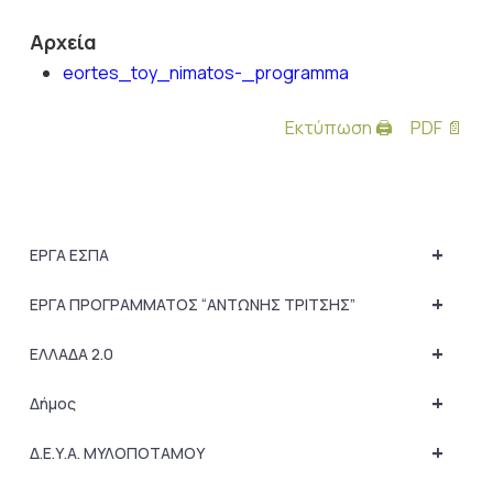
Αρχεία
eortes_toy_nimatos-_programma
Εκτύπωση 🖨
PDF 📄
+
ΕΡΓΑ ΕΣΠΑ
+
ΕΡΓΑ ΠΡΟΓΡΑΜΜΑΤΟΣ “ΑΝΤΩΝΗΣ ΤΡΙΤΣΗΣ”
+
ΕΛΛΑΔΑ 2.0
+
Δήμος
+
Δ.Ε.Υ.Α. ΜΥΛΟΠΟΤΑΜΟΥ