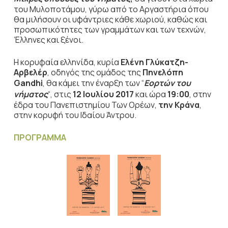
του Μυλοποτάμου, γύρω από το Αργαστήρια όπου
θα μιλήσουν οι υφάντριες κάθε χωριού, καθώς και
προσωπικότητες των γραμμάτων και των τεχνών,
Έλληνες και ξένοι.
Η κορυφαία ελληνίδα, κυρία
Ελένη Γλύκατζη-
Αρβελέρ
, οδηγός της ομάδος της
Πηνελόπη
Gandhi
, θα κάμει την έναρξη των “
Εορτών του
νήματος
“, στις
12 Ιουλίου 2017
και ώρα
19:00
, στην
έδρα του Πανεπιστημίου Των Ορέων,
την Κράνα
,
στην κορυφή του Ιδαίου Άντρου.
ΠΡΟΓΡΑΜΜΑ