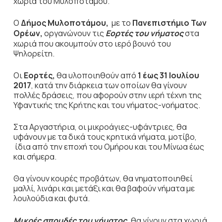
χωριά του Μυλοποτάμου.
Ο
Δήμος Μυλοποτάμου,
με το
Πανεπιστήμιο Των
Ορέων,
οργανώνουν τις
Εορτές του νήματος
στα
χωριά που ακουμπούν στο ιερό βουνό του
Ψηλορείτη.
Οι
Εορτές,
θα υλοποιηθούν από
1 έως 31 Ιουλίου
2017
, κατά την διάρκεια των οποίων θα γίνουν
πολλές δράσεις, που αφορούν στην ιερή τέχνη της
Υφαντικής της Κρήτης και του νήματος-νοήματος.
Στα Αργαστήρια, οι μικροάγιες-υφάντριες, θα
υφάνουν με τα δικά τους κρητικά νήματα, μοτίβο,
ίδια από την εποχή του Ομήρου και του Μίνωα έως
και σήμερα.
Θα γίνουν κουρές προβάτων, θα νηματοποιηθεί
μαλλί, λινάρι και μετάξι και θα βαφούν νήματα με
λουλούδια και φυτά.
Μικρές σπουδές του νήματος
,
θα γίνουν στα χωριά