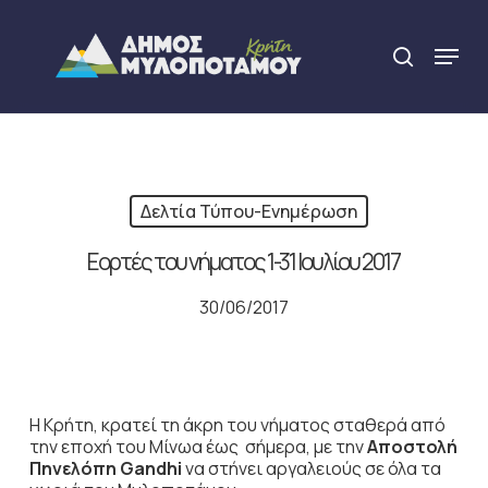
Skip
to
Menu
search
main
Close
content
Menu
Δελτία Τύπου-Ενημέρωση
Εορτές του νήματος 1-31 Ιουλίου 2017
30/06/2017
Η Κρήτη, κρατεί τη άκρη του νήματος σταθερά από
την εποχή του Μίνωα έως σήμερα, με την
Αποστολή
Πηνελόπη Gandhi
να στήνει αργαλειούς σε όλα τα