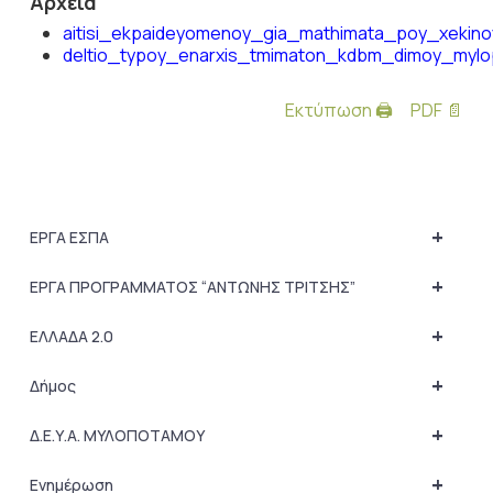
Αρχεία
aitisi_ekpaideyomenoy_gia_mathimata_poy_xekino
deltio_typoy_enarxis_tmimaton_kdbm_dimoy_myl
Εκτύπωση 🖨
PDF 📄
+
ΕΡΓΑ ΕΣΠΑ
+
ΕΡΓΑ ΠΡΟΓΡΑΜΜΑΤΟΣ “ΑΝΤΩΝΗΣ ΤΡΙΤΣΗΣ”
+
ΕΛΛΑΔΑ 2.0
+
Δήμος
+
Δ.Ε.Υ.Α. ΜΥΛΟΠΟΤΑΜΟΥ
+
Ενημέρωση