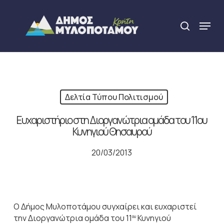
Skip
to
Menu
search
main
Close
content
Menu
Δελτία Τύπου Πολιτισμού
Ευχαριστήριο στη Διοργανώτρια ομάδα του 11ου
Κυνηγιού Θησαυρού
20/03/2013
Ο Δήμος Μυλοποτάμου συγχαίρει και ευχαριστεί
την Διοργανώτρια ομάδα του 11
Κυνηγιού
ου